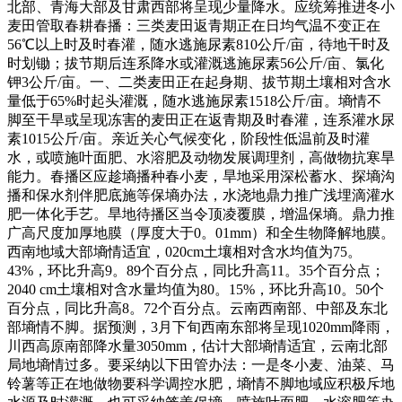
北部、青海大部及甘肃西部将呈现少量降水。应统筹推进冬小
麦田管取春耕春播：三类麦田返青期正在日均气温不变正在
56℃以上时及时春灌，随水逃施尿素810公斤/亩，待地干时及
时划锄；拔节期后连系降水或灌溉逃施尿素56公斤/亩、氯化
钾3公斤/亩。一、二类麦田正在起身期、拔节期土壤相对含水
量低于65%时起头灌溉，随水逃施尿素1518公斤/亩。墒情不
脚至干旱或呈现冻害的麦田正在返青期及时春灌，连系灌水尿
素1015公斤/亩。亲近关心气候变化，阶段性低温前及时灌
水，或喷施叶面肥、水溶肥及动物发展调理剂，高做物抗寒旱
能力。春播区应趁墒播种春小麦，旱地采用深松蓄水、探墒沟
播和保水剂伴肥底施等保墒办法，水浇地鼎力推广浅埋滴灌水
肥一体化手艺。旱地待播区当令顶凌覆膜，增温保墒。鼎力推
广高尺度加厚地膜（厚度大于0。01mm）和全生物降解地膜。
西南地域大部墒情适宜，020cm土壤相对含水均值为75。
43%，环比升高9。89个百分点，同比升高11。35个百分点；
2040 cm土壤相对含水量均值为80。15%，环比升高10。50个
百分点，同比升高8。72个百分点。云南西南部、中部及东北
部墒情不脚。据预测，3月下旬西南东部将呈现1020mm降雨，
川西高原南部降水量3050mm，估计大部墒情适宜，云南北部
局地墒情过多。要采纳以下田管办法：一是冬小麦、油菜、马
铃薯等正在地做物要科学调控水肥，墒情不脚地域应积极斥地