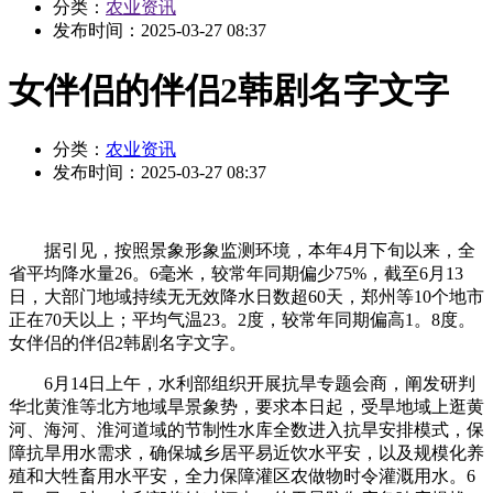
分类：
农业资讯
发布时间：
2025-03-27 08:37
女伴侣的伴侣2韩剧名字文字
分类：
农业资讯
发布时间：
2025-03-27 08:37
据引见，按照景象形象监测环境，本年4月下旬以来，全
省平均降水量26。6毫米，较常年同期偏少75%，截至6月13
日，大部门地域持续无无效降水日数超60天，郑州等10个地市
正在70天以上；平均气温23。2度，较常年同期偏高1。8度。
女伴侣的伴侣2韩剧名字文字。
6月14日上午，水利部组织开展抗旱专题会商，阐发研判
华北黄淮等北方地域旱景象势，要求本日起，受旱地域上逛黄
河、海河、淮河道域的节制性水库全数进入抗旱安排模式，保
障抗旱用水需求，确保城乡居平易近饮水平安，以及规模化养
殖和大牲畜用水平安，全力保障灌区农做物时令灌溉用水。6