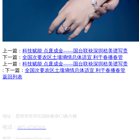
上一篇：
科技赋能 点废成金——国台联袂深圳秸美谱写贵
下一篇：
全国次要农区土壤墒情总体适宜 利于春播春管
上一篇：
科技赋能 点废成金——国台联袂深圳秸美谱写贵
:
下一篇：
全国次要农区土壤墒情总体适宜 利于春播春管
返回列表
Contact Information
联系方式
地址：昆明市经开区国际银座C3栋六楼
电话：
0871-67187418
邮箱：
liujanghua@qq.com