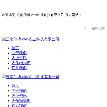
欢迎访问”云南仲博·cbin农业科技有限公司”官方网站！
|
招聘信息
首页
关于我们
农业资讯
农作物知识
联系我们
首页
关于我们
农业资讯
农作物知识
联系我们