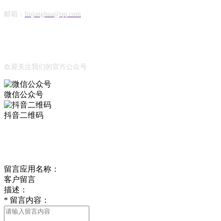
邮箱：
liujanghua@qq.com
Official Account
公众号
欢迎关注我们的官方公众号
微信公众号
抖音二维码
Online Message
在线留言
留言应用名称：
客户留言
描述：
*
留言内容：