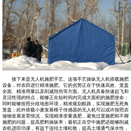
接下来是无人机施肥手艺。这项手艺操纵无人机搭载施肥
设备，对农田进行精准施肥。它的劣势正在于快速高效、笼盖
全面、精准用量以及削减毁伤等方面。无人机具备快速起飞和
灵活性强的特点，能够正在短时间内完成大面积的施肥使命；
同时能够按照分歧地形环境，精准规划航路，实现施肥无死角
笼盖；此外搭载小麦发展模子传感器的无人机可以或许按照农
做物发展发育情况，实现精准变量逃肥，避免过度施肥和不脚
施肥的问题，提高肥料操纵率；最初正在空中施肥还能够削减
农机进田功课，有益于连结土壤松散，提高土壤通气保水性，