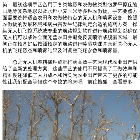
染；最初这项手艺合用于各类地形和农做物类型包罗平原丘陵
山地等复杂地形以及水稻小麦玉米等多种农做物。手艺要点方
面需要选择适合农田和农做物特点的无人机和喷雾设备；按照
农做物的发展环境和病虫害发生纪律制定合适的施药方案；操
纵无人机飞控系统或专业的航路规划软件进行航路规划以确保
无人机可以或许全面笼盖农田并避免反复喷洒或脱漏区域；最
初正在预备好后按照预定的航路进行喷洒功课并亲近关心无人
机的飞翔形态和喷雾结果及时调整飞翔参数和喷雾量。
总之无人机春耕播种施肥打药高效手艺为现代农业出产供
给了全新的处理方案。这些手艺的使用不只提高了工做效率和
精准度还降低了人力成本和污染为农业出产带来了更多的可能
性让我们配合等候这个夸姣的将来吧！前往搜狐，查看更多。