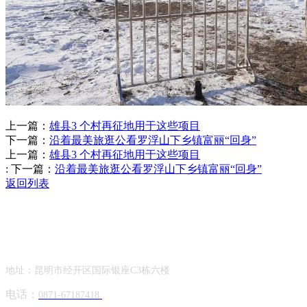
上一篇：
雄县3 个村再征地用于这些项目
下一篇：
沿着最美旅逛公看罗浮山下乡镇富丽“回身”
上一篇：
雄县3 个村再征地用于这些项目
:
下一篇：
沿着最美旅逛公看罗浮山下乡镇富丽“回身”
返回列表
Contact Information
联系方式
地址：昆明市经开区国际银座C3栋六楼
电话：
0871-67187418