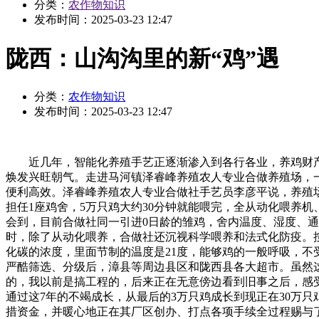
分类：
农作物知识
发布时间：
2025-03-23 12:47
陇西：山沟沟里的新“鸡”遇
分类：
农作物知识
发布时间：
2025-03-23 12:47
近几年，智能化养殖手艺正逐渐渗入到各行各业，养鸡财产
焕发兴旺朝气。走进马河镇泽睿峰养殖农人专业合做养殖场，
便利高效。泽睿峰养殖农人专业合做社手艺员李彦平说，养殖场
担任1座鸡舍，5万只鸡大约30分钟就能喂完，全从动化喂养
会到，目前合做社同一引进0日龄的雏鸡，舍内温度、湿度、
时，除了从动化喂养，合做社还沉视科学喂养和法式化防疫。
化碳的浓度，里面节制的温度是21度，能够鸡的一般呼吸，不
严酷筛选、分级后，漳县等周边县区和陇西县各大超市。虽然
的，我以前是搞工程的，后来正在无意傍边看到旧事之后，感
通过这7年的不竭成长，从最后的3万只鸡成长到现正在30万
措资金，并暖心地正在其厂区创办、打点各项手续全过程赐与了