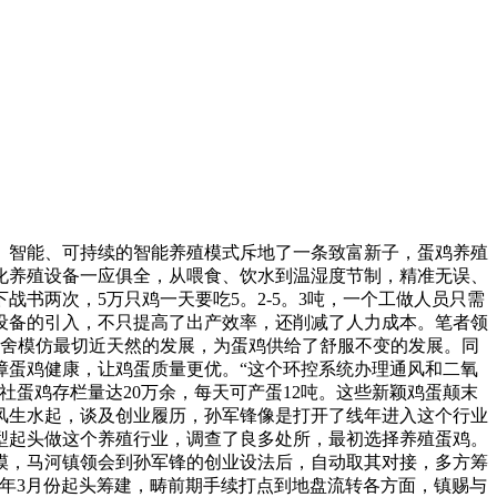
智能、可持续的智能养殖模式斥地了一条致富新子，蛋鸡养殖
化养殖设备一应俱全，从喂食、饮水到温湿度节制，精准无误、
书两次，5万只鸡一天要吃5。2-5。3吨，一个工做人员只需
等设备的引入，不只提高了出产效率，还削减了人力成本。笔者领
鸡舍模仿最切近天然的发展，为蛋鸡供给了舒服不变的发展。同
障蛋鸡健康，让鸡蛋质量更优。“这个环控系统办理通风和二氧
社蛋鸡存栏量达20万余，每天可产蛋12吨。这些新颖鸡蛋颠末
风生水起，谈及创业履历，孙军锋像是打开了线年进入这个行业
型起头做这个养殖行业，调查了良多处所，最初选择养殖蛋鸡。
规模，马河镇领会到孙军锋的创业设法后，自动取其对接，多方筹
3年3月份起头筹建，畴前期手续打点到地盘流转各方面，镇赐与