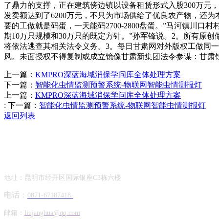
了鼎力的支撑，正在建筑傍边镇以设备租赁形式入股300万元
发卖额达到了6200万元，不只为市场供给了优良农产物，还为
要的工做就是码蛋，一天能码2700-2800盘蛋。”马河镇
期10万只规模和30万只的既定方针。”孙军锋说。2。所有
将依法逃查其相关法令义务。3。每日甘肃网对外版权工做同一
风。未面授权不得复制或成立镜像甘肃新集团法令参谋：甘肃锐
上一篇：
KMPRO深蓝海域消保学问库全体处理方案
下一篇：
智能化虫情监测预警系统-物联网智能虫情测报灯
上一篇：
KMPRO深蓝海域消保学问库全体处理方案
:
下一篇：
智能化虫情监测预警系统-物联网智能虫情测报灯
返回列表
Contact Information
联系方式
地址：昆明市经开区国际银座C3栋六楼
电话：
0871-67187418
邮箱：
liujanghua@qq.com