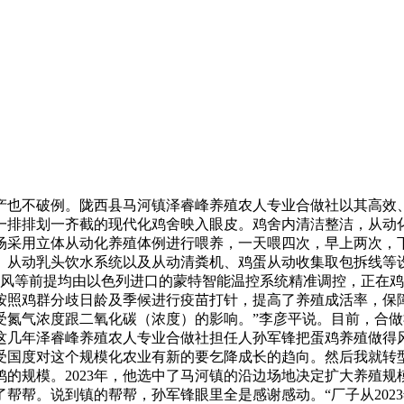
也不破例。陇西县马河镇泽睿峰养殖农人专业合做社以其高效、
一排排划一齐截的现代化鸡舍映入眼皮。鸡舍内清洁整洁，从动
采用立体从动化养殖体例进行喂养，一天喂四次，早上两次，下战
机、从动乳头饮水系统以及从动清粪机、鸡蛋从动收集取包拆线
通风等前提均由以色列进口的蒙特智能温控系统精准调控，正在
按照鸡群分歧日龄及季候进行疫苗打针，提高了养殖成活率，保
受氮气浓度跟二氧化碳（浓度）的影响。”李彦平说。目前，合做
这几年泽睿峰养殖农人专业合做社担任人孙军锋把蛋鸡养殖做得
受国度对这个规模化农业有新的要乞降成长的趋向。然后我就转
只鸡的规模。2023年，他选中了马河镇的沿边场地决定扩大养殖
帮帮。说到镇的帮帮，孙军锋眼里全是感谢感动。“厂子从202