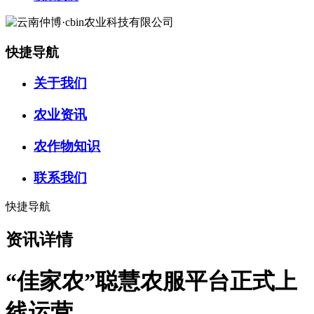
快捷导航
关于我们
农业资讯
农作物知识
联系我们
快捷导航
资讯详情
“佳家农”聪慧农服平台正式上
线运营