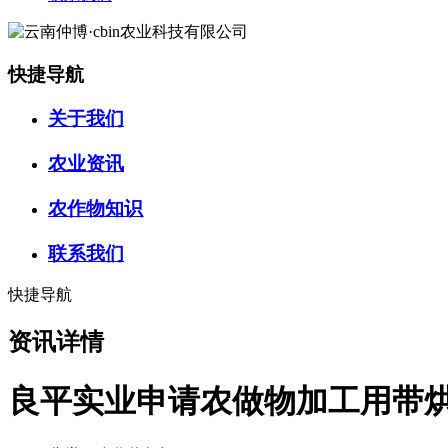
快捷导航
关于我们
农业资讯
农作物知识
联系我们
快捷导航
资讯详情
良平实业申请农做物加工用带