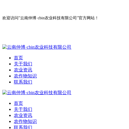
欢迎访问”云南仲博·cbin农业科技有限公司”官方网站！
首页
关于我们
农业资讯
农作物知识
联系我们
首页
关于我们
农业资讯
农作物知识
联系我们