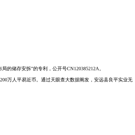
存安拆”的专利，公开号CN120385212A。
200万人平易近币。通过天眼查大数据阐发，安远县良平实业无