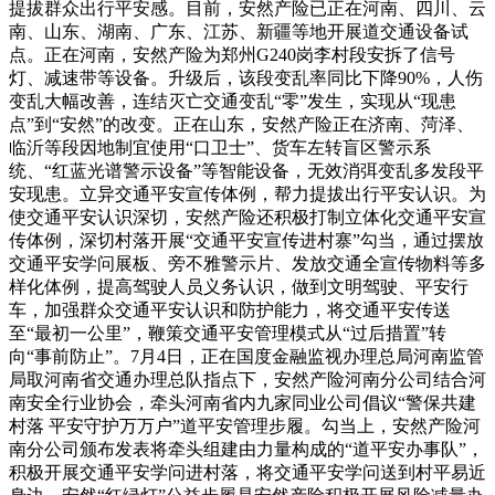
提拔群众出行平安感。目前，安然产险已正在河南、四川、云
南、山东、湖南、广东、江苏、新疆等地开展道交通设备试
点。正在河南，安然产险为郑州G240岗李村段安拆了信号
灯、减速带等设备。升级后，该段变乱率同比下降90%，人伤
变乱大幅改善，连结灭亡交通变乱“零”发生，实现从“现患
点”到“安然”的改变。正在山东，安然产险正在济南、菏泽、
临沂等段因地制宜使用“口卫士”、货车左转盲区警示系
统、“红蓝光谱警示设备”等智能设备，无效消弭变乱多发段平
安现患。立异交通平安宣传体例，帮力提拔出行平安认识。为
使交通平安认识深切，安然产险还积极打制立体化交通平安宣
传体例，深切村落开展“交通平安宣传进村寨”勾当，通过摆放
交通平安学问展板、旁不雅警示片、发放交通全宣传物料等多
样化体例，提高驾驶人员义务认识，做到文明驾驶、平安行
车，加强群众交通平安认识和防护能力，将交通平安传送
至“最初一公里”，鞭策交通平安管理模式从“过后措置”转
向“事前防止”。7月4日，正在国度金融监视办理总局河南监管
局取河南省交通办理总队指点下，安然产险河南分公司结合河
南安全行业协会，牵头河南省内九家同业公司倡议“警保共建
村落 平安守护万万户”道平安管理步履。勾当上，安然产险河
南分公司颁布发表将牵头组建由力量构成的“道平安办事队”，
积极开展交通平安学问进村落，将交通平安学问送到村平易近