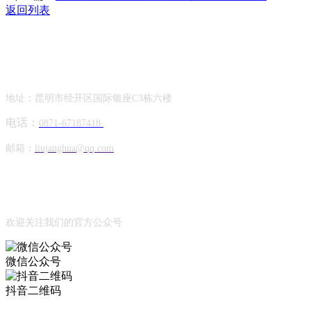
返回列表
Contact Information
联系方式
地址：昆明市经开区国际银座C3栋六楼
电话：
0871-67187418
邮箱：
liujanghua@qq.com
Official Account
公众号
欢迎关注我们的官方公众号
微信公众号
抖音二维码