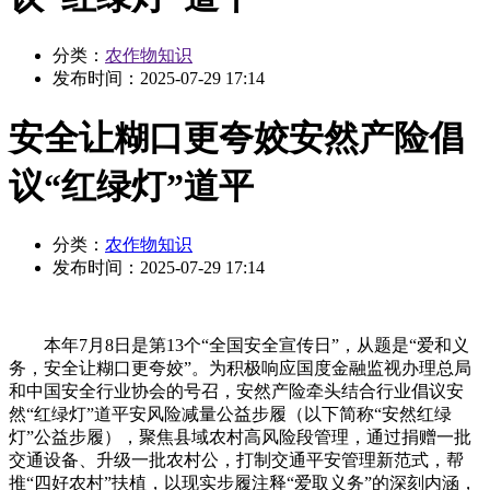
分类：
农作物知识
发布时间：
2025-07-29 17:14
安全让糊口更夸姣安然产险倡
议“红绿灯”道平
分类：
农作物知识
发布时间：
2025-07-29 17:14
本年7月8日是第13个“全国安全宣传日”，从题是“爱和义
务，安全让糊口更夸姣”。为积极响应国度金融监视办理总局
和中国安全行业协会的号召，安然产险牵头结合行业倡议安
然“红绿灯”道平安风险减量公益步履（以下简称“安然红绿
灯”公益步履），聚焦县域农村高风险段管理，通过捐赠一批
交通设备、升级一批农村公，打制交通平安管理新范式，帮
推“四好农村”扶植，以现实步履注释“爱取义务”的深刻内涵，