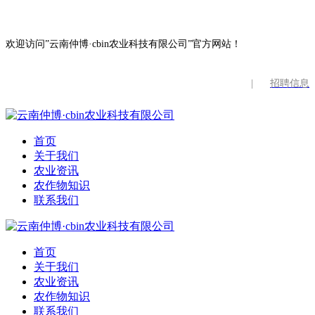
欢迎访问”云南仲博·cbin农业科技有限公司”官方网站！
|
招聘信息
首页
关于我们
农业资讯
农作物知识
联系我们
首页
关于我们
农业资讯
农作物知识
联系我们