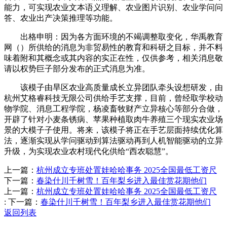
能力，可实现农业文本语义理解、农业图片识别、农业学问问
答、农业出产决策推理等功能。
出格申明：因为各方面环境的不竭调整取变化，华禹教育
网（）所供给的消息为非贸易性的教育和科研之目标，并不料
味着附和其概念或其内容的实正在性，仅供参考，相关消息敬
请以权势巨子部分发布的正式消息为准。
该模子由旱区农业高质量成长立异团队牵头设想研发，由
杭州艾格睿科技无限公司供给手艺支撑，目前，曾经取学校动
物学院、消息工程学院，杨凌畜牧财产立异核心等部分合做，
开辟了针对小麦条锈病、苹果种植取肉牛养殖三个现实农业场
景的大模子子使用。将来，该模子将正在手艺层面持续优化算
法，逐渐实现从学问驱动到算法驱动再到人机智能驱动的立异
升级，为实现农业农村现代化供给“西农聪慧”。
上一篇：
杭州成立专班处置娃哈哈事务 2025全国最低工资尺
下一篇：
春染什川千树雪！百年梨乡进入最佳赏花期他们
上一篇：
杭州成立专班处置娃哈哈事务 2025全国最低工资尺
:
下一篇：
春染什川千树雪！百年梨乡进入最佳赏花期他们
返回列表