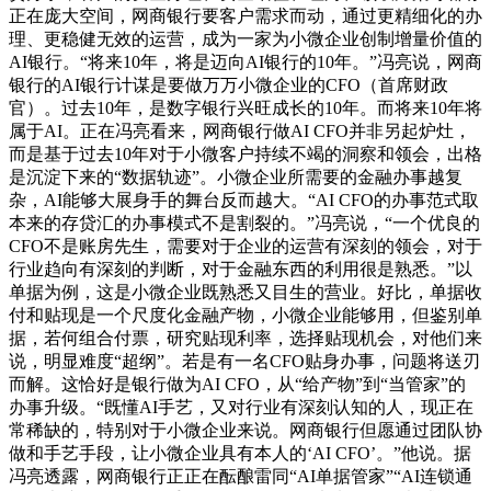
正在庞大空间，网商银行要客户需求而动，通过更精细化的办
理、更稳健无效的运营，成为一家为小微企业创制增量价值的
AI银行。“将来10年，将是迈向AI银行的10年。”冯亮说，网商
银行的AI银行计谋是要做万万小微企业的CFO（首席财政
官）。过去10年，是数字银行兴旺成长的10年。而将来10年将
属于AI。正在冯亮看来，网商银行做AI CFO并非另起炉灶，
而是基于过去10年对于小微客户持续不竭的洞察和领会，出格
是沉淀下来的“数据轨迹”。小微企业所需要的金融办事越复
杂，AI能够大展身手的舞台反而越大。“AI CFO的办事范式取
本来的存贷汇的办事模式不是割裂的。”冯亮说，“一个优良的
CFO不是账房先生，需要对于企业的运营有深刻的领会，对于
行业趋向有深刻的判断，对于金融东西的利用很是熟悉。”以
单据为例，这是小微企业既熟悉又目生的营业。好比，单据收
付和贴现是一个尺度化金融产物，小微企业能够用，但鉴别单
据，若何组合付票，研究贴现利率，选择贴现机会，对他们来
说，明显难度“超纲”。若是有一名CFO贴身办事，问题将送刃
而解。这恰好是银行做为AI CFO，从“给产物”到“当管家”的
办事升级。“既懂AI手艺，又对行业有深刻认知的人，现正在
常稀缺的，特别对于小微企业来说。网商银行但愿通过团队协
做和手艺手段，让小微企业具有本人的‘AI CFO’。”他说。据
冯亮透露，网商银行正正在酝酿雷同“AI单据管家”“AI连锁通