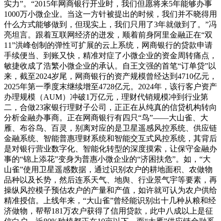
实力”。“2015年网商银行开业时，我们但愿将来5年能够办事
1000万小微企业。当这一方针被提出的时候，我们并不晓得用
什么方式能够做到，但现实上，我们只用了3年就做到了。”冯
亮坦言。跟着互联网经济的迸发，顺着前身阿里金融正在“双
11”洪峰创制的弹性可扩展的云上系统，网商银行的贷款申请
手续便当、到账又快，精准对症了小微企业的资金周转痛点，
敏捷收成了浩繁小微企业的承认。自王文强的首笔“订单贷”以
来，截至2024岁尾，网商银行的资产规模曾经达到4710亿元，
2025年第一季度末继续增至4728亿元。2024年，该行客户资产
办理规模（AUM）冲破1万亿元，理财代销规模冲到行业第
二，合做23家银行理财子公司，正正在从纯真的信贷机构转向
分析金融办事商。正在网商银行有四只“鸟”——大山雀、大
雁、布谷鸟、百灵，别离对应的是卫星遥感风控系统、供应链
金融系统、智能普惠理财系统和智能交互式风控系统，其背后
是对银行营业数字化、智能化转型的深度摸索，让保守金融办
事的“锦上添花”变身为普惠小微企业的“济困扶危”。如，“大
山雀”使用卫星遥感数据，通过识别农户的耕地面积、农做物
品种以及长势，然后连系天气、地舆、行业景气宇等要素，再
操纵风控模子预估农户的产量和产值，如许就可认为农户供给
精准授信。上线年来，“大山雀”曾经能识别出十几种从粮和经
济做物，帮帮181万农户获得了信用贷款，此中八成以上是征