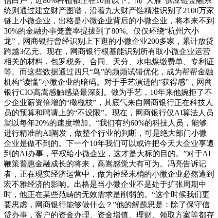
信白户，近80%种植都正在10亩以下。而“大雁”供应链金融系
统则通过建立财产图谱，沿着九大财产链精准识别了2100万家
链上小微企业，出格是小微企业背后的小微企业，将本来不到
30%的金融办事笼盖率提拔到了80%。仅仅环绕“杭州六小
龙”，网商银行曾经识别上下逛的小微企业200多家，累计放贷
跨越3亿元。现在，网商银行根基能识别所有取小微企业运营
相关的材料，包罗税务、合同、天分、水电煤缴费单、专利证
等。而这些数据通过四只“鸟”的频频试错优化，成为帮帮金融
机构“读懂”小微企业的暗码。对于手艺演进的“获得感”，网商
银行CIO高嵩感触感染最深刻。做为手艺，10年来他婉拒了不
少企业薪资倍增的“橄榄枝”，其底气来自网商银行正在科技人
员的预算和聘请上的“不设限”。现在，网商银行仅AI算法人员
就以每年20%的速度增加。“我们有约60%的科技人员，能够
进行精准的AI阐发，做整个行业的判断，可是绝大部门小微
企业是做不到的。下一个10年我们可以或许把今天大企业享遭
到的AI办事，平权给小微企业，这才是大标的目的。”对于AI
鞭策普惠金融成长的将来，高嵩感觉大有可为。冯亮告诉记
者，正在现实经济运营中，做为神经末梢的小微企业必然遭到
宏不雅经济的影响。出格是当小微企业不是处于扩张周期中
时，他正在某些范畴的无效需求是削弱的。“这个时候我们更
要思虑，网商银行能够做什么？”他的解题思是：除了保守信
贷办事，客户的资金办理、资金增值、理财、领取方案等都存