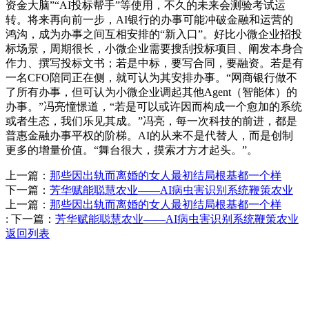
资金大脑”“AI投标帮手”等使用，不久的未来会测验考试运
转。将来再向前一步，AI银行的办事可能冲破金融和运营的
鸿沟，成为办事之间互相安排的“新入口”。好比小微企业招投
标场景，周期很长，小微企业需要搜刮投标项目、阐发本身合
作力、撰写投标文书；若是中标，要写合同，要融资。若是有
一名CFO陪同正在侧，就可认为其安排办事。“网商银行做不
了所有办事，但可认为小微企业调起其他Agent（智能体）的
办事。”冯亮憧憬道，“若是可以或许因而构成一个愈加的系统
或者生态，我们乐见其成。”冯亮，每一次科技的前进，都是
普惠金融办事平权的阶梯。AI的从来不是代替人，而是创制
更多的增量价值。“舞台很大，摸索才方才起头。”。
上一篇：
那些因出轨而离婚的女人最初结局根基都一个样
下一篇：
芳华赋能聪慧农业——AI病虫害识别系统鞭策农业
上一篇：
那些因出轨而离婚的女人最初结局根基都一个样
:
下一篇：
芳华赋能聪慧农业——AI病虫害识别系统鞭策农业
返回列表
Contact Information
联系方式