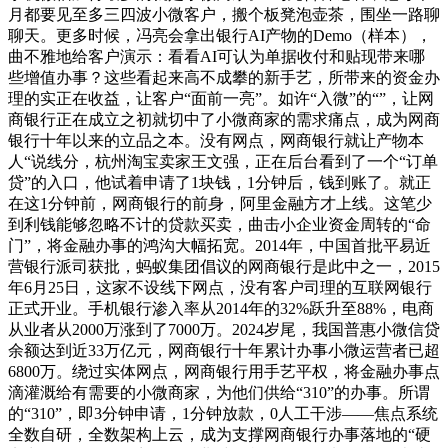
月都要见至多三四波小微客户，搬个板凳泡壶茶，围坐一路聊
聊天。更多时候，冯亮会拿出银行AI产物的Demo（样本），
曲不雅地给客户演示：看看AI可认为单据收付和贴现带来哪
些增值办事？这些看起来高不成攀的新手艺，所带来的资金办
理的实正在收益，让客户“面前一亮”。如许“入微”的“”，让网
商银行正在成立之初就切中了小微商家的需求痛点，成为网商
银行十年以来的立品之本。没有网点，网商银行就让产物本
人“说线分，杭州淘宝卖家王文强，正在后台看到了一个“订单
贷”的入口，他试着申请了1块钱，1分钟后，钱到账了。就正
在这1分钟前，网商银行的前身，阿里金融方才上线。这笔少
到利钱能够忽略不计的贷款买卖，曲击小企业资金周转的“命
门”，将金融办事的鸿沟大幅拓宽。2014年，中国首批平易近
营银行派司获批，蚂蚁集团倡议的网商银行是此中之一，2015
年6月25日，这家不设线下网点，没有客户司理的互联网银行
正式开业。手机银行渗入率从2014年的32%跃升至88%，电商
从业者从2000万涨到了7000万。2024岁尾，我国普惠小微信贷
余额达到近33万亿元，网商银行十年累计办事小微运营者已超
6800万。绕过实体网点，网商银行用手艺平权，将金融办事点
滴灌溉给有需要的小微商家，为他们供给“310”的办事。所谓
的“310”，即3分钟申请，1分钟放款，0人工干涉——焦点系统
全数自研，全数架构上云，成为支撑网商银行办事落地的“硬