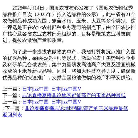
2025年4月14日，国度农技核心发布了《国度农做物优秀
品种推广目次（2025年）拟入选品种的公示》，此中省有21个
农做物品种成功入围，笼盖水稻、玉米、大豆等多个类别。这
一评选是正在农业农村部种业办理司的指点下，由全国农技推
广核心及各省农业农村部分组织的，目标是鞭策农业科技前
进，提拔农做物产量和质量。
为了进一步提拔农做物的单产，我省打算将沉点推广入围
的优秀品种，采纳揭榜挂帅等形式，激励省表里劣势种业企业
及科研单元合做攻关，集中力量研发高油高产大豆及适宜机械
收成的玉米等新型品种。同时，将加大科技立异力度，确保新
优秀品种的快速推广，支撑全国粮油做物的稳产和平安供给。
上一篇：
日本jizz中国_日本jizz中国V
下一篇：
非论春播夏播非论地区都能高产的玉米品种最低
上一篇：
日本jizz中国_日本jizz中国V
:
下一篇：
非论春播夏播非论地区都能高产的玉米品种最低
返回列表
Contact Information