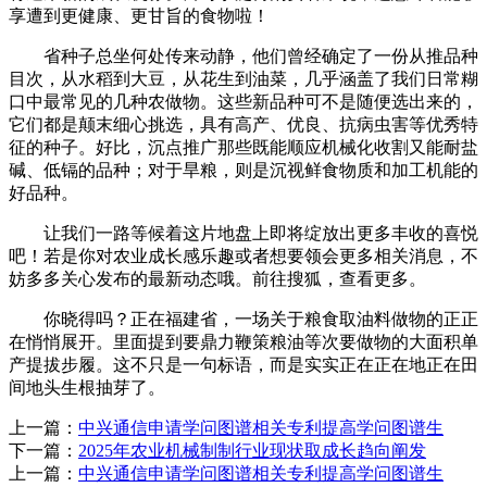
享遭到更健康、更甘旨的食物啦！
省种子总坐何处传来动静，他们曾经确定了一份从推品种
目次，从水稻到大豆，从花生到油菜，几乎涵盖了我们日常糊
口中最常见的几种农做物。这些新品种可不是随便选出来的，
它们都是颠末细心挑选，具有高产、优良、抗病虫害等优秀特
征的种子。好比，沉点推广那些既能顺应机械化收割又能耐盐
碱、低镉的品种；对于旱粮，则是沉视鲜食物质和加工机能的
好品种。
让我们一路等候着这片地盘上即将绽放出更多丰收的喜悦
吧！若是你对农业成长感乐趣或者想要领会更多相关消息，不
妨多多关心发布的最新动态哦。前往搜狐，查看更多。
你晓得吗？正在福建省，一场关于粮食取油料做物的正正
在悄悄展开。里面提到要鼎力鞭策粮油等次要做物的大面积单
产提拔步履。这不只是一句标语，而是实实正在正在地正在田
间地头生根抽芽了。
上一篇：
中兴通信申请学问图谱相关专利提高学问图谱生
下一篇：
2025年农业机械制制行业现状取成长趋向阐发
上一篇：
中兴通信申请学问图谱相关专利提高学问图谱生