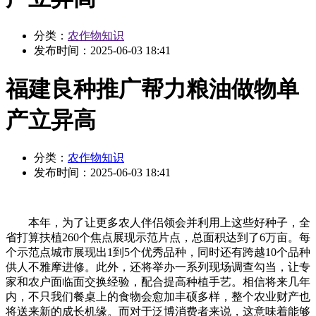
分类：
农作物知识
发布时间：
2025-06-03 18:41
福建良种推广帮力粮油做物单
产立异高
分类：
农作物知识
发布时间：
2025-06-03 18:41
本年，为了让更多农人伴侣领会并利用上这些好种子，全
省打算扶植260个焦点展现示范片点，总面积达到了6万亩。每
个示范点城市展现出1到5个优秀品种，同时还有跨越10个品种
供人不雅摩进修。此外，还将举办一系列现场调查勾当，让专
家和农户面临面交换经验，配合提高种植手艺。相信将来几年
内，不只我们餐桌上的食物会愈加丰硕多样，整个农业财产也
将送来新的成长机缘。而对于泛博消费者来说，这意味着能够