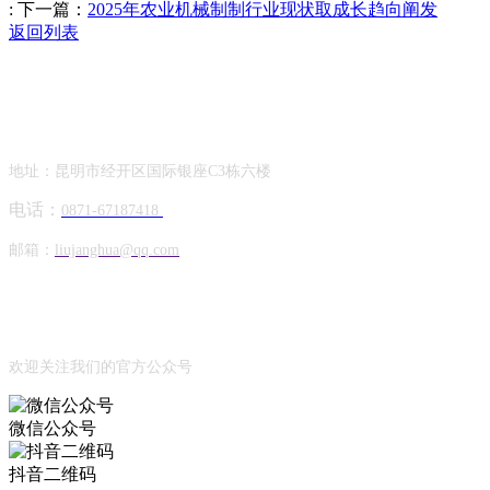
:
下一篇：
2025年农业机械制制行业现状取成长趋向阐发
返回列表
Contact Information
联系方式
地址：昆明市经开区国际银座C3栋六楼
电话：
0871-67187418
邮箱：
liujanghua@qq.com
Official Account
公众号
欢迎关注我们的官方公众号
微信公众号
抖音二维码