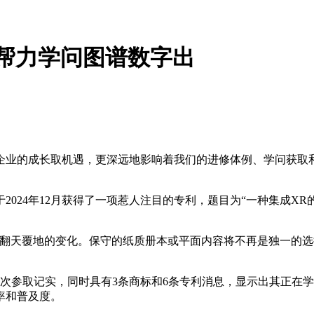
帮力学问图谱数字出
业的成长取机遇，更深远地影响着我们的进修体例、学问获取和
24年12月获得了一项惹人注目的专利，题目为“一种集成XR
天覆地的变化。保守的纸质册本或平面内容将不再是独一的选
参取记实，同时具有3条商标和6条专利消息，显示出其正在学
率和普及度。