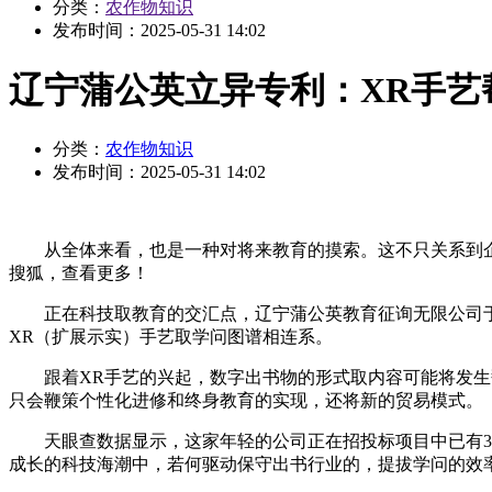
分类：
农作物知识
发布时间：
2025-05-31 14:02
辽宁蒲公英立异专利：XR手艺
分类：
农作物知识
发布时间：
2025-05-31 14:02
从全体来看，也是一种对将来教育的摸索。这不只关系到企
搜狐，查看更多！
正在科技取教育的交汇点，辽宁蒲公英教育征询无限公司于20
XR（扩展示实）手艺取学问图谱相连系。
跟着XR手艺的兴起，数字出书物的形式取内容可能将发生翻
只会鞭策个性化进修和终身教育的实现，还将新的贸易模式。
天眼查数据显示，这家年轻的公司正在招投标项目中已有3次
成长的科技海潮中，若何驱动保守出书行业的，提拔学问的效