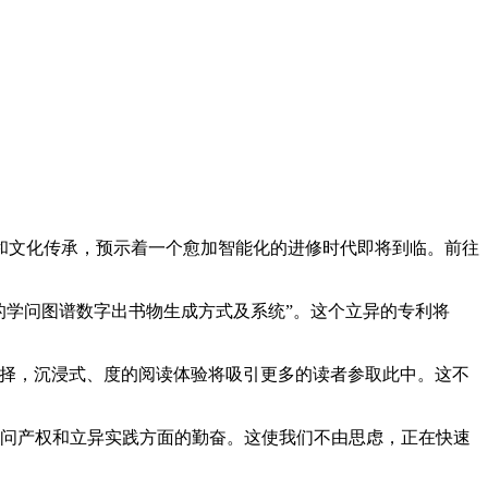
文化传承，预示着一个愈加智能化的进修时代即将到临。前往
的学问图谱数字出书物生成方式及系统”。这个立异的专利将
择，沉浸式、度的阅读体验将吸引更多的读者参取此中。这不
问产权和立异实践方面的勤奋。这使我们不由思虑，正在快速