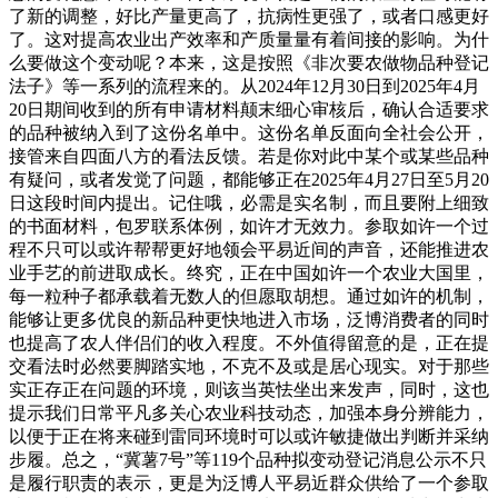
了新的调整，好比产量更高了，抗病性更强了，或者口感更好
了。这对提高农业出产效率和产质量量有着间接的影响。为什
么要做这个变动呢？本来，这是按照《非次要农做物品种登记
法子》等一系列的流程来的。从2024年12月30日到2025年4月
20日期间收到的所有申请材料颠末细心审核后，确认合适要求
的品种被纳入到了这份名单中。这份名单反面向全社会公开，
接管来自四面八方的看法反馈。若是你对此中某个或某些品种
有疑问，或者发觉了问题，都能够正在2025年4月27日至5月20
日这段时间内提出。记住哦，必需是实名制，而且要附上细致
的书面材料，包罗联系体例，如许才无效力。参取如许一个过
程不只可以或许帮帮更好地领会平易近间的声音，还能推进农
业手艺的前进取成长。终究，正在中国如许一个农业大国里，
每一粒种子都承载着无数人的但愿取胡想。通过如许的机制，
能够让更多优良的新品种更快地进入市场，泛博消费者的同时
也提高了农人伴侣们的收入程度。不外值得留意的是，正在提
交看法时必然要脚踏实地，不克不及或是居心现实。对于那些
实正存正在问题的环境，则该当英怯坐出来发声，同时，这也
提示我们日常平凡多关心农业科技动态，加强本身分辨能力，
以便于正在将来碰到雷同环境时可以或许敏捷做出判断并采纳
步履。总之，“冀薯7号”等119个品种拟变动登记消息公示不只
是履行职责的表示，更是为泛博人平易近群众供给了一个参取