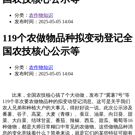
分类：
农作物知识
发布时间：
2025-05-05 14:04
119个农做物品种拟变动登记全
国农技核心公示等
分类：
农作物知识
发布时间：
2025-05-05 14:04
比来，全国农技核心搞了个大动做，发布了“冀薯7号”等
119个非次要农做物品种的拟变动登记消息。这可是关乎我们
农人兄弟和种植大户的大事儿，得好好说一说。此次公示涉及
番薯、谷子、高粱、大麦（青稞）、蚕豆、油菜、向日葵、甜
菜、大白菜、结球甘蓝、番茄、辣椒、西瓜、甜瓜、葡萄等16
种做物，都是大师日常糊口中常见的农做物。这些做物品种消
息的变化意味着什么？简单来说，就是它们的某些特征可能有