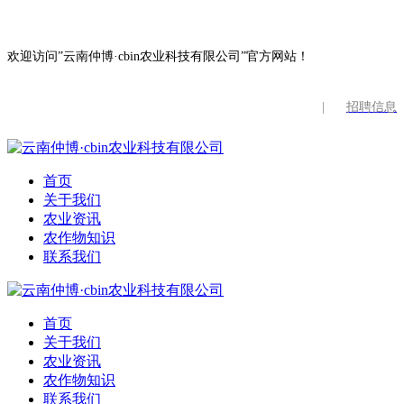
欢迎访问”云南仲博·cbin农业科技有限公司”官方网站！
|
招聘信息
首页
关于我们
农业资讯
农作物知识
联系我们
首页
关于我们
农业资讯
农作物知识
联系我们