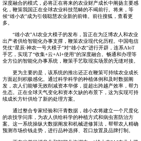
深度融合的模式，必将正在将来的农业财产成长中阐扬主要感
化，鞭策我国正在全球农业科技范畴的不竭前行。将来，等
候“雄小农”成为引领聪慧农业新的前锋。前往搜狐，查看更
多。
“雄小农”AI农业大模子的发布，旨正在为泛博农人和农业
出产者供给智能化办事支撑，鞭策农业现代化历程。中国电信
凭仗“星辰·神农一号大模子”对“雄小农”进行开辟，连系AIoT
手艺，实现了“收集+云+AI+使用”的深度融合。畅通和办理等
全方位的智能化办事系统，鞭策手艺取现实场景的无缝对接。
更为主要的是，该系统的推出还正在鞭策可持续农业成长
方面起到积极感化。通过科学科学的种植体例和及时数据阐
发，农人们能够无效削减资本华侈，提超出跨越产效率，帮力
生态。正在全球天气变化和资本欠缺的布景下，这为实现可持
续成长方针供给了新的处理方案。
通过整合专家经验和汗青数据，雄小农将建立一个尺度化
的农技学问库，为农人供给科学的种植方式和病虫害防治方
案。这一系统操纵大数据阐发和机械进修算法，帮帮农人精确
预测市场价钱走势，进行品种选择、茬口放置及品牌打制。