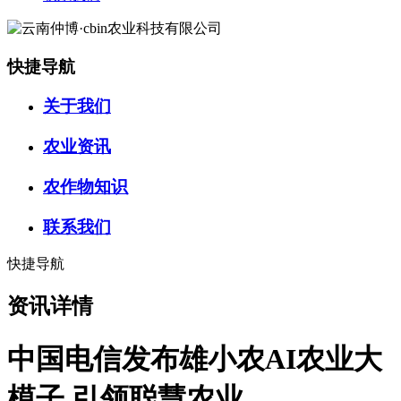
快捷导航
关于我们
农业资讯
农作物知识
联系我们
快捷导航
资讯详情
中国电信发布雄小农AI农业大
模子 引领聪慧农业