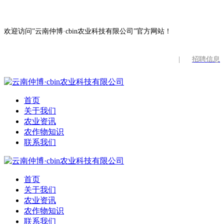
欢迎访问”云南仲博·cbin农业科技有限公司”官方网站！
|
招聘信息
首页
关于我们
农业资讯
农作物知识
联系我们
首页
关于我们
农业资讯
农作物知识
联系我们