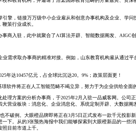
学校和教育机构，并邀请了浩繁国际教育范畴的分量嘉宾、资深
引擎，链接万万级中小企业雇从和创意办事机构及企业、学问
，鞭策行业成长。
商入驻，此中就聚合了AI算法开辟、智能数据阐发、AIGC
业需求取办事商的精准对接。例如，山东教育机构雇从通过平台
5年达10457亿元，占全球比沉达20。9%；政策层面更！
璟软件将正在人工智能范畴不竭立异，努力于为企业供给全面
方案的分析办事商，于2025年2月入驻一品威客网。公司正在
四大营业板块：消息化、企业消息化、系统定制开辟、大数据阐
不破例。大眼橙品牌即将正在3月5日正式发布一款千元投影新
想一下。从的3张预热海报中我们能够探索到大眼橙新品的一些
按照目前市道上千。