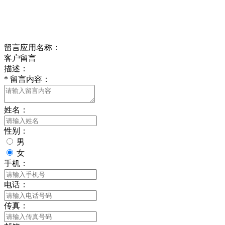
Online Message
在线留言
留言应用名称：
客户留言
描述：
*
留言内容：
姓名：
性别：
男
女
手机：
电话：
传真：