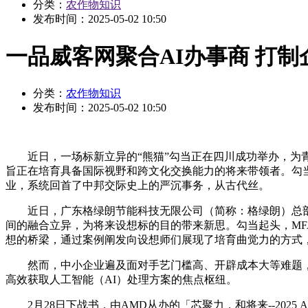
分类：
农作物知识
发布时间：
2025-05-02 10:50
一品威客网聚合AI办事商 打
分类：
农作物知识
发布时间：
2025-05-02 10:50
近日，一场标新立异的“熊猫”勾当正在四川成功举办，为青
旨正在培育具备国际视野和跨文化交换能力的将来带领者。勾
业，系统回首了中邦交际史上的严沉事务，从古代丝。
近日，广东格绿朗节能科技无限公司（简称：格绿朗）总部举
间的融合立异，为将来设想标的目的带来新思。勾当起头，MF
想的桥梁，通过案例阐发向设想师们展现了培育曲觉力的方式
然而，中小企业遍及面对手艺门槛高、开辟成本大等难题，
高效获取人工智能（AI）处理方案的焦点枢纽。
2月28日下战书，由AMD从办的「芯聚力，和将来--202