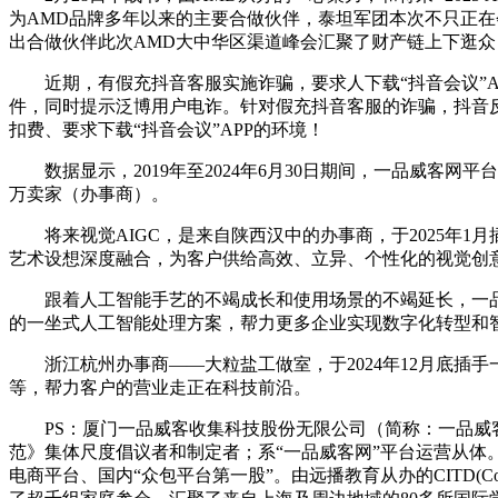
为AMD品牌多年以来的主要合做伙伴，泰坦军团本次不只正
出合做伙伴此次AMD大中华区渠道峰会汇聚了财产链上下逛众
近期，有假充抖音客服实施诈骗，要求人下载“抖音会议”AP
件，同时提示泛博用户电诈。针对假充抖音客服的诈骗，抖音反
扣费、要求下载“抖音会议”APP的环境！
数据显示，2019年至2024年6月30日期间，一品威客网平台正
万卖家（办事商）。
将来视觉AIGC，是来自陕西汉中的办事商，于2025年1月
艺术设想深度融合，为客户供给高效、立异、个性化的视觉创
跟着人工智能手艺的不竭成长和使用场景的不竭延长，一品威
的一坐式人工智能处理方案，帮力更多企业实现数字化转型和
浙江杭州办事商——大粒盐工做室，于2024年12月底插手
等，帮力客户的营业走正在科技前沿。
PS：厦门一品威客收集科技股份无限公司（简称：一品威客
范》集体尺度倡议者和制定者；系“一品威客网”平台运营从体。
电商平台、国内“众包平台第一股”。由远播教育从办的CITD(Conferen