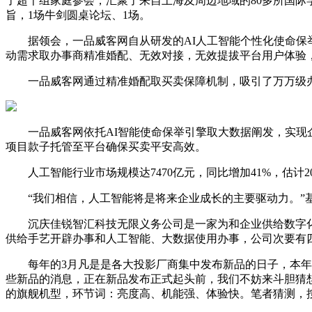
了超千组家庭参会，汇聚了来自上海及周边地域的80多所国际
旨，1场牛剑圆桌论坛、1场。
据领会，一品威客网自从研发的AI人工智能个性化使命保举
动需求取办事商精准婚配、无效对接，无效提拔平台用户体验
一品威客网通过精准婚配取买卖保障机制，吸引了万万级办事
一品威客网依托AI智能使命保举引擎取大数据阐发，实现企
项目款子托管至平台确保买卖平安高效。
人工智能行业市场规模达7470亿元，同比增加41%，估计202
“我们相信，人工智能将是将来企业成长的主要驱动力。”基
沉庆佳锐智汇科技无限义务公司是一家为和企业供给数字化处理
供给手艺开辟办事和人工智能、大数据使用办事，公司次要有
每年的3月凡是是各大投影厂商集中发布新品的日子，本年也
些新品的消息，正在新品发布正式起头前，我们不妨来斗胆猜
的旗舰机型，环节词：亮度高、机能强、体验快。笔者猜测，