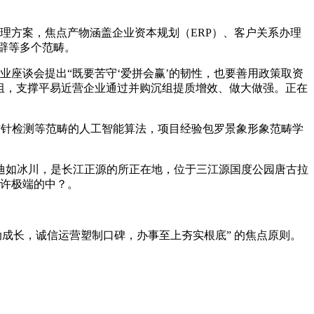
理方案，焦点产物涵盖企业资本规划（ERP）、客户关系办理
辟等多个范畴。
座谈会提出“既要苦守‘爱拼会赢’的韧性，也要善用政策取资
组，支撑平易近营企业通过并购沉组提质增效、做大做强。正在
方针检测等范畴的人工智能算法，项目经验包罗景象形象范畴学
如冰川，是长江正源的所正在地，位于三江源国度公园唐古拉
如许极端的中？。
成长，诚信运营塑制口碑，办事至上夯实根底” 的焦点原则。