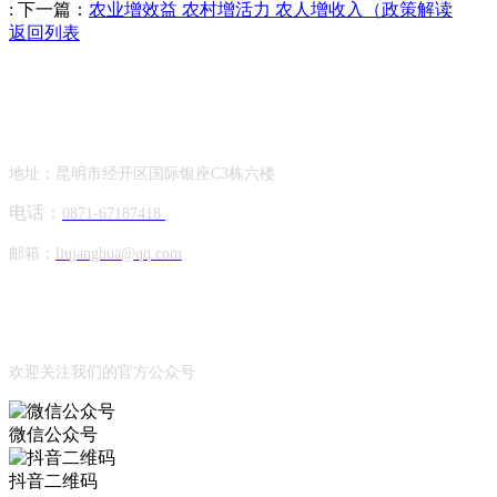
:
下一篇：
农业增效益 农村增活力 农人增收入（政策解读
返回列表
Contact Information
联系方式
地址：昆明市经开区国际银座C3栋六楼
电话：
0871-67187418
邮箱：
liujanghua@qq.com
Official Account
公众号
欢迎关注我们的官方公众号
微信公众号
抖音二维码