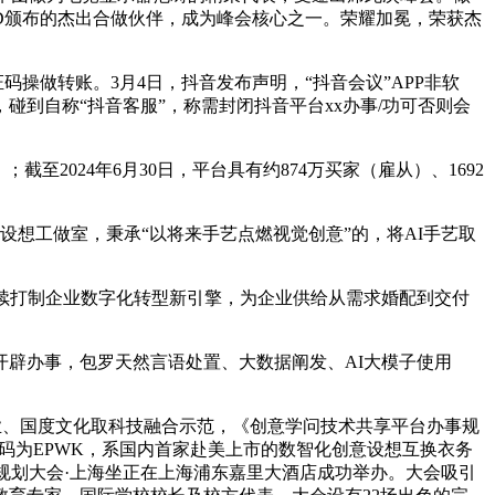
D颁布的杰出合做伙伴，成为峰会核心之一。荣耀加冕，荣获杰
操做转账。3月4日，抖音发布声明，“抖音会议”APP非软
到自称“抖音客服”，称需封闭抖音平台xx办事/功可否则会
截至2024年6月30日，平台具有约874万买家（雇从）、1692
设想工做室，秉承“以将来手艺点燃视觉创意”的，将AI手艺取
续打制企业数字化转型新引擎，为企业供给从需求婚配到交付
开辟办事，包罗天然言语处置、大数据阐发、AI大模子使用
业、国度文化取科技融合示范，《创意学问技术共享平台办事规
代码为EPWK，系国内首家赴美上市的数智化创意设想互换衣务
)立异人才培育取学业规划大会·上海坐正在上海浦东嘉里大酒店成功举办。大会吸引