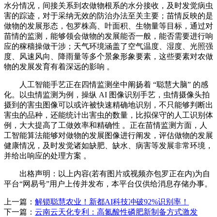
水分情况，间接关系到农做物根系的水分接收，及时发觉病虫
害的踪迹，对于采纳无效的防治办法至关主要；苗情反映的是
做物的发展形态，包罗株高、叶面积、生物量等目标，通过对
苗情的监测，能够领会做物的发展能否一般，能否需要进行响
应的稼穑操做干涉；天气环境涵盖了空气温度、湿度、光照强
度、风速风向、降雨量等多个景象形象要素，这些要素对农做
物的发展发育有着深远的影响 。
人工智能手艺正在四情监测坐中阐扬着 “聪慧大脑” 的感
化。以虫情监测为例，操纵 AI 图像识别手艺，虫情摄像头拍
摄到的害虫图像可以或许被快速精确地识别，不只能够判断出
害虫的品种，还能统计出害虫的数量，比拟保守的人工识别体
例，大大提高了工做效率和精确性 。正在苗情监测方面，人
工智能算法能够对做物的发展图像进行阐发，评估做物的发展
健康情况，及时发觉诸如缺肥、缺水、病害等发展非常环境，
并给出响应的处理方案 。
出格声明：以上内容(若有图片或视频亦包罗正在内)为自
平台“网易号”用户上传并发布，本平台仅供给消息存储办事。
上一篇：
解锁聪慧农业！新都AI科技冲破92%识别率！
下一篇：
云南云天化专利：高氮酸性磷肥新制备方式激发