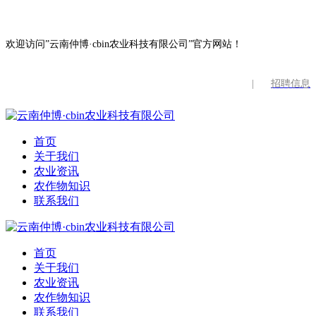
欢迎访问”云南仲博·cbin农业科技有限公司”官方网站！
|
招聘信息
首页
关于我们
农业资讯
农作物知识
联系我们
首页
关于我们
农业资讯
农作物知识
联系我们