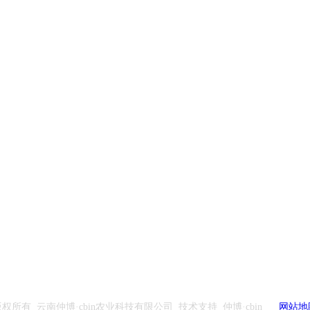
版权所有 云南仲博·cbin农业科技有限公司 技术支持
仲博·cbin
网站地