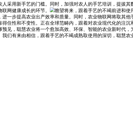
农人采用新手艺的门槛。同时，加强对农人的手艺培训，提拔其
物联网健康成长的环节。
瞻望将来，跟着手艺的不竭前进和使
，进一步提高农业出产效率和质量。同时，农业物联网将取其他
靠得住性和不变性。正在全球范畴内，跟着对农业现代化的注沉
够预见，聪慧农业将一个愈加高效、环保、智能的农业新时代，
。我们有来由相信，跟着手艺的不竭成熟取使用的深切，聪慧农