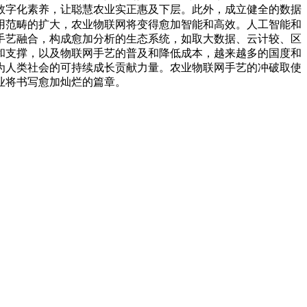
数字化素养，让聪慧农业实正惠及下层。此外，成立健全的数据
用范畴的扩大，农业物联网将变得愈加智能和高效。人工智能和
手艺融合，构成愈加分析的生态系统，如取大数据、云计较、区
和支撑，以及物联网手艺的普及和降低成本，越来越多的国度和
为人类社会的可持续成长贡献力量。农业物联网手艺的冲破取使
业将书写愈加灿烂的篇章。