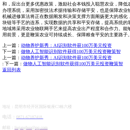
和，应出台更多优惠政策，激励社会本钱投入聪慧农业，降低
办理系统，采用加密技法术据传输和存储平安，也是保障农业
机械进修算法将正在数据阐发和决策支撑方面阐扬更大的感化
块链等手艺的连系，实现数据的共享和平安存储，提高系统的
地域将采用农业物联网手艺来提高农业出产程度和合作力。能
用前景，更是鞭策农业可持续成长、保障粮食平安的主要路子
上一篇：
动物养护新秀：AI识别软件获100万美元投资
下一篇：
做物人工智能识别软件获得100万美元投资鞭策智
上一篇：
动物养护新秀：AI识别软件获100万美元投资
:
下一篇：
做物人工智能识别软件获得100万美元投资鞭策智
返回列表
Contact Information
联系方式
地址：昆明市经开区国际银座C3栋六楼
电话：
0871-67187418
邮箱：
liujanghua@qq.com