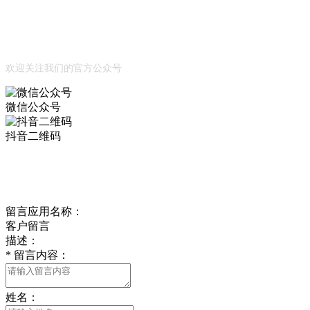
Official Account
公众号
欢迎关注我们的官方公众号
微信公众号
抖音二维码
Online Message
在线留言
留言应用名称：
客户留言
描述：
*
留言内容：
姓名：