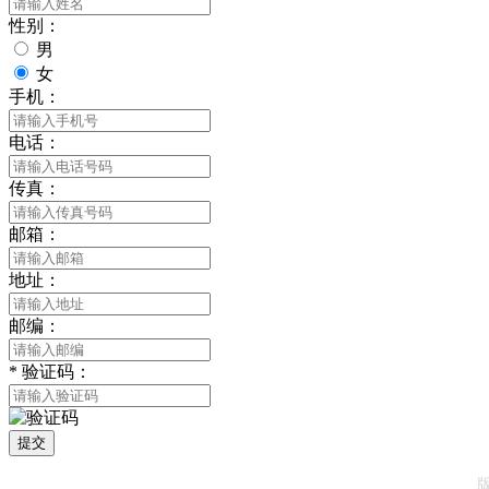
性别：
男
女
手机：
电话：
传真：
邮箱：
地址：
邮编：
*
验证码：
提交