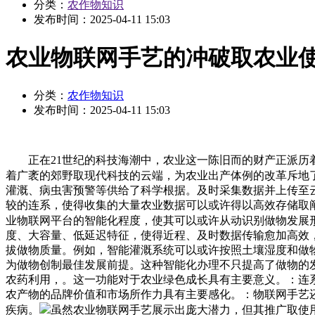
分类：
农作物知识
发布时间：
2025-04-11 15:03
农业物联网手艺的冲破取农业
分类：
农作物知识
发布时间：
2025-04-11 15:03
正在21世纪的科技海潮中，农业这一陈旧而的财产正派历着
着广袤的郊野取现代科技的云端，为农业出产体例的改革斥地
灌溉、病虫害预警等供给了科学根据。及时采集数据并上传至
较的连系，使得收集的大量农业数据可以或许得以高效存储取
业物联网平台的智能化程度，使其可以或许从动识别做物发展
度、大容量、低延迟特征，使得近程、及时数据传输愈加高效
拔做物质量。例如，智能灌溉系统可以或许按照土壤湿度和做
为做物创制最佳发展前提。这种智能化办理不只提高了做物的
农药利用，。这一功能对于农业绿色成长具有主要意义。：连
农产物的品牌价值和市场所作力具有主要感化。：物联网手艺
疾病。
虽然农业物联网手艺展示出庞大潜力，但其推广取使