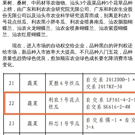
果树、桑树、中药材等农做物。汕头3个蔬菜品种5个花草品种
上榜，由广东和利农农业研究院无限公司、广东和利农生业股
份无限公司以及汕头市农业科学研究选育而成，别离是利农5
号花点丝瓜、利农黑小胖冬瓜、利农金喷鼻南瓜、汕农胭脂蝴
蝶兰、汕农火龙蝴蝶兰、汕农金喷鼻蝴蝶兰、汕农紫霞蝴蝶
兰、汕农红星蝴蝶兰。
现在，进入市场的自动权交给企业，品种黑白的评判权还
给市场，新品种入市效率大大提高。不只品种八门五花，品种
质量也趋势绿色优良，愈加顺应农业绿色成长要乞降消费市场
变化。