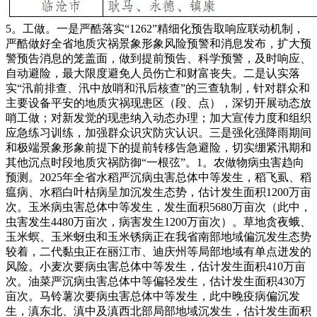
5。工做。一是严酷落实“1262”精细化预告取响应联动机制，
严酷做好全省地质灾祸景象形象风险预警和消息发布，扩大预
警预告消息的笼盖面，做到提前预告、科学预警，及时响应、
自动避险，最大限度避免人员伤亡和财富丧失。二是认实落
实“汛前排查、汛中放哨和汛后核查”的三查轨制，针对群众和
主要设备平安的地质灾祸现患区（段、点），深切开展动态放
哨工做；对新发觉的现患纳入动态办理；加大宣传力度和组织
应急练习训练，加强群众识灾防灾认识。三是强化强降雨期间
和极端景象形象前提下的提前转移告急避险，切实绷紧汛期和
其他沉点时段地质灾祸防御“一根弦”。1。农做物病虫害趋向
预测。2025年全省水稻严沉病虫害总体中等发生，稻飞虱、稻
瘟病、水稻白叶枯病呈加沉发生态势，估计发生面积1200万亩
次。玉米病虫害总体中等发生，发生面积5680万亩次（此中，
虫害发生4480万亩次，病害发生1200万亩次）。草地贪夜蛾、
玉米螟、玉米蚜虫和玉米锈病正在我省南部地域偏沉发生态势
较着，二代黏虫正在丽江市、迪庆州等局部地域有单点迸发的
风险。小麦次要病虫害总体中等发生，估计发生面积410万亩
次。油菜严沉病虫害总体中等偏轻发生，估计发生面积430万
亩次。马铃薯次要病虫害总体中等发生，此中晚疫病偏沉发
生，滇东北、滇中及滇西北部局部地域沉发生，估计发生面积