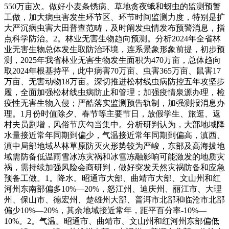
550万亩次。做好小麦条锈病、草地贪夜蛾和蚜虫的监测预警
工做，加大病虫害发生环节区、环节时间监测力度，特别是扩
大严沉病虫害大田普查范畴，及时阐发虫情发布预警消息，指
点科学防治。2。林业无害生物趋向预测。分析2024年全省林
业无害生物总体发生取防治环境，连系景象形象前提，初步预
测，2025年我省林业无害生物发生面积为470万亩，总体趋向
取2024年根基持平，此中病害70万亩、虫害365万亩、鼠害17
万亩、无害动物18万亩。深切推进松材线虫病防控五年攻坚步
履，全面加强松材线虫病防止和管理；加强疫情泉源办理，检
疫性无害生物入侵；严酷落实监测预告轨制，加强测报消息办
理。1月份时值除夕、春节等主要节日，放假学生、旅逛、返
村夫员剧增，风俗节庆勾当集中。分析研判认为，大部地域降
水量接近常年同期到偏少，气温接近常年同期到偏高，滇西、
滇中局部地域丛林草原防灭火形势较为严峻，东部及高海拔地
域需防备低温雨雪冰冻灾祸和冰雪冻融影响可能激发的地质灾
祸，需持续加强风险会商研判，做好突发天然灾祸防备和应急
预备工做。1。降水。昭通市大部、曲靖市大部、文山州和红
河州东南部偏多10%—20%，怒江州、迪庆州、丽江市、大理
州、保山市、德宏州、楚雄州大部、普洱市北部和临沧市北部
偏少10%—20%，其余地域接近常年，距平百分率-10%—
10%。2。气温。昭通市、曲靖市、文山州和红河州东部偏低