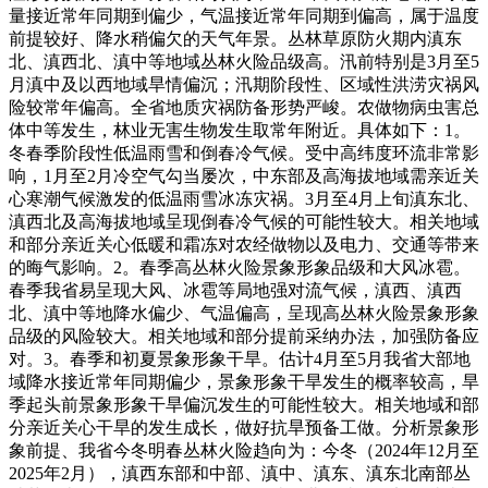
量接近常年同期到偏少，气温接近常年同期到偏高，属于温度
前提较好、降水稍偏欠的天气年景。丛林草原防火期内滇东
北、滇西北、滇中等地域丛林火险品级高。汛前特别是3月至5
月滇中及以西地域旱情偏沉；汛期阶段性、区域性洪涝灾祸风
险较常年偏高。全省地质灾祸防备形势严峻。农做物病虫害总
体中等发生，林业无害生物发生取常年附近。具体如下：1。
冬春季阶段性低温雨雪和倒春冷气候。受中高纬度环流非常影
响，1月至2月冷空气勾当屡次，中东部及高海拔地域需亲近关
心寒潮气候激发的低温雨雪冰冻灾祸。3月至4月上旬滇东北、
滇西北及高海拔地域呈现倒春冷气候的可能性较大。相关地域
和部分亲近关心低暖和霜冻对农经做物以及电力、交通等带来
的晦气影响。2。春季高丛林火险景象形象品级和大风冰雹。
春季我省易呈现大风、冰雹等局地强对流气候，滇西、滇西
北、滇中等地降水偏少、气温偏高，呈现高丛林火险景象形象
品级的风险较大。相关地域和部分提前采纳办法，加强防备应
对。3。春季和初夏景象形象干旱。估计4月至5月我省大部地
域降水接近常年同期偏少，景象形象干旱发生的概率较高，旱
季起头前景象形象干旱偏沉发生的可能性较大。相关地域和部
分亲近关心干旱的发生成长，做好抗旱预备工做。分析景象形
象前提、我省今冬明春丛林火险趋向为：今冬（2024年12月至
2025年2月），滇西东部和中部、滇中、滇东、滇东北南部丛