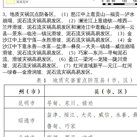
3。地质灾祸沉点防备区。（1）怒江中上逛贡山—福贡—泸水
崩塌、泥石流灾祸高易发区。（2）澜沧江上逛德钦—维西—
兰坪滑坡、泥石流灾祸高易发区和澜沧江中逛巍山—南涧—云
县—景东—临沧—镇沅滑坡、泥石流灾祸高易发区。（3）金
沙江中上逛宁蒗—永胜滑坡、泥石流灾祸高易发区。（4）金
沙江中下逛永善—水富—盐津—彝良—大关—镇雄—威信崩塌
滑坡、泥石流灾祸高易发区。（5）巧家—东川—寻甸泥石
流、滑坡灾祸高易发区。（6）盈江—梁河—龙陵—陇川滑
坡、泥石流灾祸高易发区。（7）红河道域新平—元江—红河
—绿春—金滑润坡、泥石流灾祸高易发区。