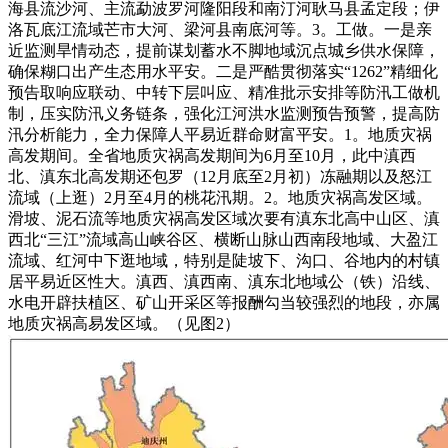
海县流沙河、主流勐波罗河隆阳段和南汀河耿马县孟定段；伊
洛瓦底江流域芒市大河、梁河县南底河等。3。工做。一是亲
近监测旱情动态，提前谋划蓄水不脚地域沉点城乡供水保障，
确保糊口出产生态用水平安。二是严酷贯彻落实“1262”精细化
预告取响应联动、中转下层叫应、精准批示安排等防汛工做机
制，压实防汛义务链条，强化江河洪水监测预告预警，提高防
汛分析能力，全力保障人平易近群命财富平安。1。地质灾祸
高发期间。全省地质灾祸高发期间为6月至10月，此中滇西
北、滇东北高发期还包罗（12月底至2月初）冻融期以及怒江
流域（上逛）2月至4月的桃花汛期。2。地质灾祸高发区域。
滑坡、泥石流等地质灾祸高发区域次要有滇东北高中山区、滇
西北“三江”流域高山峡谷区、横断山脉山西南段地域、大盈江
流域、红河中下逛地域，特别是陡坡下、沟口、谷地内的村镇
居平易近区性大。滇西、滇西南、滇东北地域公（铁）沿线、
水电开辟扶植区、矿山开采区等报酬勾当较强烈的地段，亦属
地质灾祸高易发区域。（见图2）