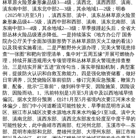
林草原火险景象形象品级3—4级，滇西北、滇西西部、滇南、
滇东南中部、滇东北中部2—3级，其余地域1—2级；明春
（2025年3月至5月），滇西东部、滇中、滇东丛林草原火险景
象形象品级4—5级，滇西中部和西部、滇南、滇东北南部、滇
东南中部3—4级，其余地域2—3级；旱季接踵起头后，全省大
部丛林火险品级逐步降低。一是持续落实《地方办公厅 国务
院办公厅关于全面加强新形势下丛林草原防灭火工做的看法》
以及我省实施看法。二是严酷野外火源办理，完美火警现患排
查“一张图”和靶向管理清单，集中对“五周五缘”开展可燃物办
理，持续开展违规用火专项管理和丛林草原火警现患排查整
治。三是结实开展“五进”宣传勾当，落实举报励机制，典型案
例，提拔防火认识和自救互救能力。四是强化物资储蓄，做好
日常调养，沉焚烧险区靠前驻防，修订完美应急预案，鞭策力
量、配备、批示“三靠前”，做到科学平安、因险施策、因险设
防、因险而动。1。汛前特别是3月至5月滇中及以西地域旱情
偏沉。据水文部分预测，估计1月至5月省境内次要江河来水全
体偏少，部门中小河道断流可能性较大，旱季前昆明市从城
区、丽江市从城区次要水源地水库来水均偏少1至3成。滇中大
部、滇南北部、滇西东部、滇西北东部发生轻度至中度干旱的
可能性较大，此中曲靖市西南部、红河州北部、玉溪市中—东
部、昆明市南部和北部、楚雄州北部、大理州东部、丽江市南