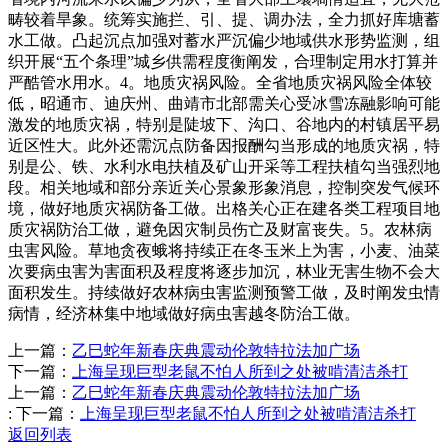
畴较着旱象。统筹实施拦、引、提、调办法，全力抓好库塘蓄
水工做。凸起沉点加强对蓄水严沉偏少地域供水形势监测，组
织开展“五个条理”城乡供需程度衡阐发，合理制定用水打算并
严酷管水用水。4。地质灾祸风险。全省地质灾祸风险全体较
低，昭通市、迪庆州、曲靖市北部需关心受冰雪冻融影响可能
激发的地质灾祸，特别是陡坡下、沟口、谷地内的村镇居平易
近区性大。此外还需沉点防备因报酬勾当形成的地质灾祸，特
别是公、铁、水利水电扶植及矿山开采等工程扶植勾当强烈地
段。相关地域和部分亲近关心景象形象消息，控制突发气候环
境，做好地质灾祸防备工做。出格关心正在建各类工程项目地
质灾祸防治工做，避免因灾制员伤亡及财富丧失。5。农林病
虫害风险。草地贪夜蛾将持续正在冬玉米上为害，小麦、油菜
次要病虫害为害面积及程度将逐步加沉，林业无害生物不会大
面积发生。持续做好农林病虫害监测预警工做，及时阐发虫情
病情，经济林集中地域做好病虫害越冬防治工做。
上一篇：
乙巳蛇年新春庆典震动伦敦特拉法加广场
下一篇：
上海呈现巨型老鼠不怕人所到之处被啃清洁杀打
上一篇：
乙巳蛇年新春庆典震动伦敦特拉法加广场
:
下一篇：
上海呈现巨型老鼠不怕人所到之处被啃清洁杀打
返回列表