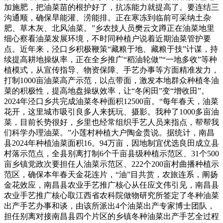
加施肥，把油菜苗的根护好了，抗冻能力就提高了。要连结三
沟通顺，确保旱能灌、涝能排。正在寒冻到临前可采纳土杂
肥、草木灰、北风油菜。”乡农技人员樊云文蹲正在油菜地里
细心察看油菜发展环境，不时同种植户说着近期油菜管护要
点。近年来，泾口乡积极鞭策“藏粮于地、藏粮于技”计谋，持
续提高耕地操纵率，正在全乡推广“稻油轮做”“一地多收”等种
植模式，从宣传指导、物资保障、手艺办事等方面精准发力，
打制1000亩油菜高产示范，以点带面，激发本地群众种植冬油
菜的积极性，提高地盘操纵效率，让“冬闲田”变“增收田”。
2024年泾口乡共完成油菜冬种面积12500亩。“每年春天，油菜
花开，这里城市吸引良多人来抚玩、摄影。我种了1000多亩油
菜，目前长势很好，乡里也经常组织手艺人员来指点，帮帮我
们科学办理油菜。”小莲村种植大户陶金贵说。据统计，南昌
县2024年种植油菜面积16。94万亩，因地制宜优选良田成立县
村落示范点，全县别离打制6个千亩县级种植示范区、31个500
亩乡镇党政次要担任人油菜示范区、222个200亩村曲播种植示
范区，确保本年春天金花连片，“油”目共赏，农旅连系，阐扬
金花效应，南昌县农业手艺推广核心从任应文伟引见，南昌县
农业手艺推广核心取江西省农科院做物研究所签定了冬种油菜
出产手艺办事和谈，由该所派出4个油菜出产专家博士团队，
担任别离对接南昌县四个片区的乡镇冬种油菜出产手艺全过程