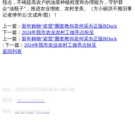
指点，不竭提高农户的油菜种植程度和办理能力，守护群
众“油瓶子”，推进农业增效、农村变美。（方小丽洪不雅旧事
记者傅华云/文成奔/图）！
上一篇：
新年购物“盗窟”圈套教你若何采办正版BDuck
下一篇：
2024年我市农业农村工做亮点纷呈
上一篇：
新年购物“盗窟”圈套教你若何采办正版BDuck
:
下一篇：
2024年我市农业农村工做亮点纷呈
返回列表
Contact Information
联系方式
地址：昆明市经开区国际银座C3栋六楼
电话：
0871-67187418
邮箱：
liujanghua@qq.com
Official Account
公众号