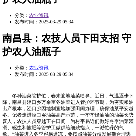
分类：
农业资讯
发布时间：
2025-03-29 05:34
南昌县：农技人员下田支招 守
护农人油瓶子
分类：
农业资讯
发布时间：
2025-03-29 05:34
冬种油菜管护忙，春来遍地油菜喷鼻。近日，气温逐步下
降，南昌县泾口乡万余亩冬油菜进入管护环节期，为夯实粮油
出产根本，泾口乡因地制宜地加强田间办理，确保油菜平安越
冬。记者走进泾口乡油菜高产示范，一垄垄绿油油的油菜长势
喜人，农技人员穿越正在田间，为村平易近们做好冬季油菜灌
溉、驱虫和施肥等管护工做供给细致指点，一派忙碌的气
象。“油菜进入冬季容易遭冻，要按照油菜分歧发展期合理逃