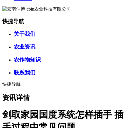
快捷导航
关于我们
农业资讯
农作物知识
联系我们
快捷导航
资讯详情
剑取家园国度系统怎样插手 插
手过程中常见问题