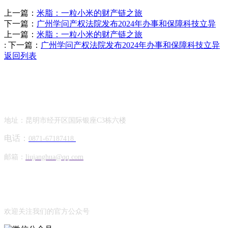
上一篇：
米脂：一粒小米的财产链之旅
下一篇：
广州学问产权法院发布2024年办事和保障科技立异
上一篇：
米脂：一粒小米的财产链之旅
:
下一篇：
广州学问产权法院发布2024年办事和保障科技立异
返回列表
Contact Information
联系方式
地址：昆明市经开区国际银座C3栋六楼
电话：
0871-67187418
邮箱：
liujanghua@qq.com
Official Account
公众号
欢迎关注我们的官方公众号