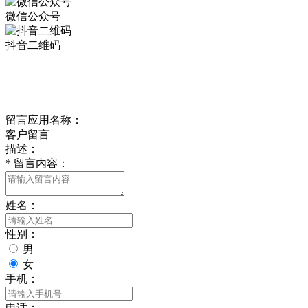
微信公众号
抖音二维码
Online Message
在线留言
留言应用名称：
客户留言
描述：
*
留言内容：
姓名：
性别：
男
女
手机：
电话：