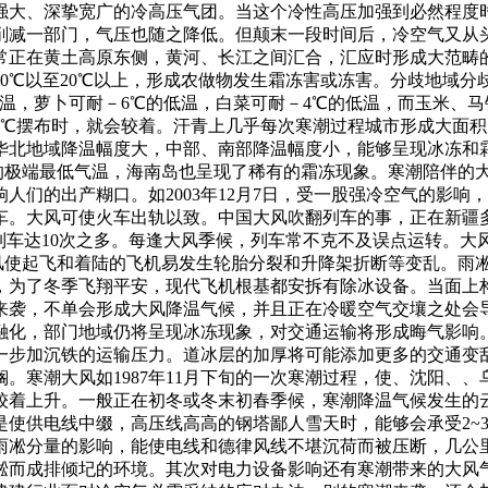
强大、深挚宽广的冷高压气团。当这个冷性高压加强到必然程度
减一部门，气压也随之降低。但颠末一段时间后，冷空气又从头
常正在黄土高原东侧，黄河、长江之间汇合，汇应时形成大范畴
0℃以至20℃以上，形成农做物发生霜冻害或冻害。分歧地域
低温，萝卜可耐－6℃的低温，白菜可耐－4℃的低温，而玉米、马
0℃摆布时，就会较着。汗青上几乎每次寒潮过程城市形成大面
北地域降温幅度大，中部、南部降温幅度小，能够呈现冰冻和霜冻
2。1℃的极端最低气温，海南岛也呈现了稀有的霜冻现象。寒潮陪
人们的出产糊口。如2003年12月7日，受一股强冷空气的影
车。大风可使火车出轨以致。中国大风吹翻列车的事，正在新疆多
风吹翻列车达10次之多。每逢大风季候，列车常不克不及误点运转
长，大风使起飞和着陆的飞机易发生轮胎分裂和升降架折断等变乱。
，为了冬季飞翔平安，现代飞机根基都安拆有除冰设备。当面上
来袭，不单会形成大风降温气候，并且正在冷暖空气交壤之处会
融化，部门地域仍将呈现冰冻现象，对交通运输将形成晦气影响
一步加沉铁的运输压力。道冰层的加厚将可能添加更多的交通变
。寒潮大风如1987年11月下旬的一次寒潮过程，使、沈阳、
较着上升。一般正在初冬或冬末初春季候，寒潮降温气候发生的
是使供电线中缀，高压线高高的钢塔鄙人雪天时，能够会承受2~
雨凇分量的影响，能使电线和德律风线不堪沉荷而被压断，几公
而成排倾圮的环境。其次对电力设备影响还有寒潮带来的大风气候