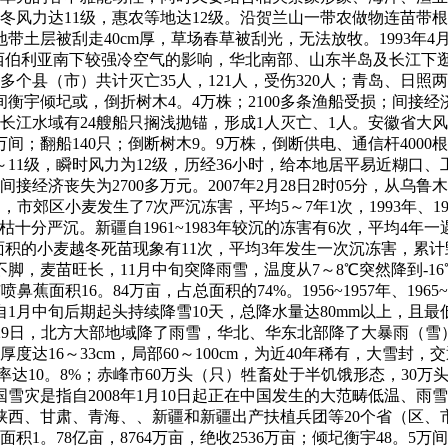
、银冬风力达11级，惠农等地达12级。沿贺兰山一带农做物连苗带
土层被刮走40cm厚，草场春草被刮光，无法放牧。1993年4
，受西伯利亚南下较强冷空气的影响，华北南部、山东半岛及长江下
个县（市）共计灭亡35人，121人，受伤320人；青岛、日照两
间衡宇倾圮或，倒折树木4。4万株；2100多条渔船受损；间接经
江水域有24艘船只搁浅抛锚，形成1人灭亡、1人。安徽省大风形成
间；翻船140只；倒断树木9。9万株，倒断供电、通信杆4000根；
～11级，瞬时风力为12级，历经36小时，给本地居平易近糊口
接经济丧失为2700多万元。2007年2月28日2时05分，从乌鲁
间，市郊区小麦发生了7次严沉冻害，平均5～7年1次，1993年、
青枯十分严沉。新疆自1961~1983年较沉的冻害有6次，平均4年
面积的小麦越冬死苗现象有11次，平均3年发生一次沉冻害，累计毁
脚，麦苗旺长，11月中旬突降雨雪，温度从7～8℃突然降到-1
鼻蕉面积16。84万亩，占总面积的74%。1956~1957年、1965
月中旬后期起头持续降雪10天，总降水量达80mm以上，且最低
月24~29日，北方大部地域降了雨雪，华北、华东北部降了大暴雨
度达16～33cm，局部60～100cm，为近40年稀有，大雪
亡率达10。8%；赤峰市60万头（只）牲畜处于半饥饿形态，30
国雪灾是指自2008年1月10日起正在中国发生的大范畴低温、
西、甘肃、青海、、新疆和新疆出产扶植兵团等20个省（区、市
积1。78亿亩，8764万亩，绝收2536万亩；倾圮衡宇48。5万