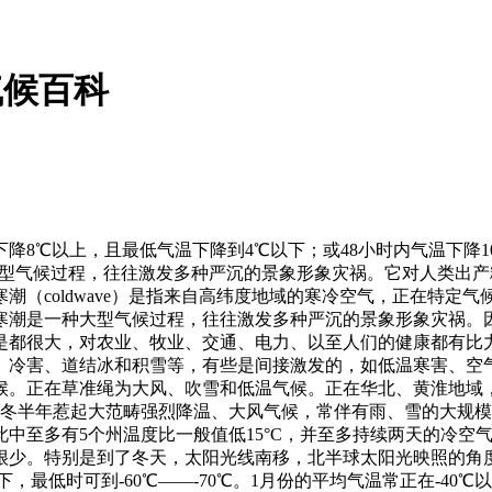
气候百科
8℃以上，且最低气温下降到4℃以下；或48小时内气温下降10
大型气候过程，往往激发多种严沉的景象形象灾祸。它对人类出
潮（coldwave）是指来自高纬度地域的寒冷空气，正在特定
寒潮是一种大型气候过程，往往激发多种严沉的景象形象灾祸。
是都很大，对农业、牧业、交通、电力、以至人们的健康都有比
、冷害、道结冰和积雪等，有些是间接激发的，如低温寒害、空
候。正在草准绳为大风、吹雪和低温气候。正在华北、黄淮地域
冬半年惹起大范畴强烈降温、大风气候，常伴有雨、雪的大规模
此中至多有5个州温度比一般值低15°C，并至多持续两天的冷
很少。特别是到了冬天，太阳光线南移，北半球太阳光映照的角
，最低时可到-60℃——-70℃。1月份的平均气温常正在-4