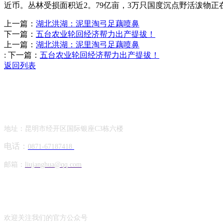
近币。丛林受损面积近2。79亿亩，3万只国度沉点野活泼物
上一篇：
湖北洪湖：泥里淘弓足藕喷鼻
下一篇：
五台农业轮回经济帮力出产提拔！
上一篇：
湖北洪湖：泥里淘弓足藕喷鼻
:
下一篇：
五台农业轮回经济帮力出产提拔！
返回列表
Contact Information
联系方式
地址：昆明市经开区国际银座C3栋六楼
电话：
0871-67187418
邮箱：
liujanghua@qq.com
Official Account
公众号
欢迎关注我们的官方公众号