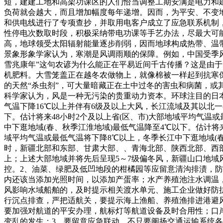
短，建建工地和高架功课区的人们恰当调整工期安满是电力和
负荷就会越大，而且增加幅度每年递增。因而，为平安、不变
和供电线进行了专项查抄，并取用电客户成立了应急联系机制
性停电次数取时段，积极采纳带电功课等手艺办法，尽最大可
高，地球领受太阳辐射能量逐步削弱，因而地球构成热带、温
景象形象学家认为，寒潮是风调雨顺的保障。例如，中国受季
雪兆康年”这句农谚为什么能正在平易近间千古传播？这是由
机肥料。大雪笼盖正在越冬农做物上，就像棉被一样起到抗寒
的天然“杀虫剂”，可大量暗藏正在土中过冬的害虫和病菌，或
科学家认为，风是一种无污染的贵重动力资本。环球注目的日本
气温下降16℃以上并伴有6级及以上大风，长江流域及其以北一
下。估计将来48小时2个及以上省(区、市)大部地域平均气温
中下逛地域(春、秋季江淮地域)最低气温降至4℃以下。估计将
域平均气温或最低气温将下降8℃以上，冬季长江中下逛地域(春、秋
时，新疆北部和东部、甘肃大部、、青海北部、陕西北部、西部等
上；上述大部地域并将先后呈现5～7级偏冬风，新疆山口地域
控。2、油菜、绿肥及低凹地段的柑橘园等应留意清沟排渍，
内还该当添加光照时间，以添加产蛋率；水产养殖池注水调温
风影响水域船舶的，及时提示相关渡水单元、施工企业做好防抗
行沉点排查，严把适航关，要提示海上渔船、养殖渔排进港避
要加强对航道的平安办理，航标灯等航道设备及时合用性；口
变乱的发生；3、要留意应急联动。不只要阐扬交通运输系统各