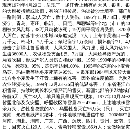
现历1974年4月29日，呈现了一场汗青上稀有的大风，银川
的大树被折断或吹倒，有的连根拔起。沟渠被沙土填平，部门地带
一路刮倒，形成2人灭亡，数十人受伤。1995年11月7-8日
济宁、青岛、枣庄、临沂、、日照、和聊城等9个地（市）的40多
棚被大风刮坏，38万只鸡被冻死；19万间平易近房受损，3700
人灭亡。姑苏市长江水域24条船沉没，7人；上海市吴淞口一带长
万千克、棉花1。5万千克；倾圮衡宇1万余间，损坏衡宇21。4万
袭击了新疆吐鲁番地域，大风采围大、风力强，最大风力达10
生齿36000人，农做物受灾面积5。7万亩，大风还导致严沉的，间
厢被吹翻，形成严沉人员伤亡和线中缀。1950~1990年的40年
81%，死茎8。95%，冻伤率达到100%。1995年的冻害的小麦
乌苏、玛纳斯等地冬麦死苗达95%。甘肃东部1984年以来较大
北方冬小麦发生了汗青上稀有的冻害，因冬前温度偏高，光照不
农业经济丧失。1999年12月23~26日的低温冻害，广东省湛江市喷
积雪深、持续时间长和灾情严沉的雪灾。新疆北部的伊犁地域自1
停航6天，灭亡82人，羊只遍及呈现灭亡现象。1977年10
哲盟北部及兴安盟、呼盟牧区降雪量25～47mm，上述地域积雪厚
余万头，占牲畜总数的2/3；乌盟牲畜灭亡56万头（只），灭
冻雨，形成电线严沉结冰，个体地域邮电通信中缀。2008年中
河南、湖北、湖南、广东、广西、沉庆、四川、贵州、云南、陕
日，因灾灭亡129人，4人，告急转移安设166万人；农做物受灾面