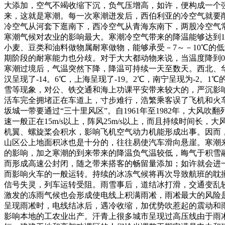
大添加，空气不竭收缩下沉，负气压增高，如许，便构成一个
来，这就是寒潮。每一次寒潮迸发后，西伯利亚的冷空气就要削
冷空气从河套下逛南下，西冷空气从青海东南下，两股冷空气
寒潮气候对农业的影响最大。寒潮冷空气带来的降温能够达到1
小麦、豆类和油料做物属耐寒做物，能够承受－7～－10℃的
期阶段的耐寒能力也分歧。对于大大都动物来说，当温度降到
寒潮过境后，气温突然下降，降温可持续一天至数天。西北、华
汉呈现了-14。6℃，上海呈现了-19。2℃，南宁呈现为-
雪等现象，对公、铁交通和海上功课平安带来较大的，严沉影响
活车完全拥堵正在车道上，寸步难行，浩繁乘客误了飞机和火
坂城一带要通过“三十里风区”。自1961年至1982年，大
速一般正在15m/s以上，阵风25m/s以上，而且持续时间
机翼、螺旋桨会积水，影响飞机空气动力机能形成出事。因而
山区公上地面积冰也是十分的，往往易使汽车滑向悬崖。寒潮
的影响，加之寒潮的到来带来的降温负气温较低，晦气于积雪
而形成高速公封闭，随之带来搭客的畅留量添加；如许就会进
而影响火车的一般运转。持续的冰冻气候将再次导致航班的耽搁
信号失灵，列车运转受阻。雨雪事后，道结冰打滑，交通变乱
激发的冻雨气候也会形成使电线上积满雨凇，雨凇最大的风险
呈现雨凇时，电线结冰后，遇冷收缩，加优势吹惹起的震动和
影响本地的工农业出产。汗青上很多城市呈现过高压线由于雨凇