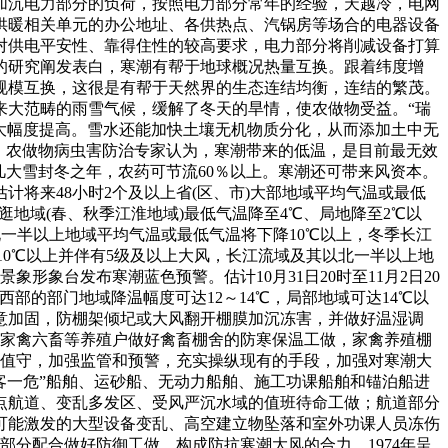
加沉电力部分的负荷，按照电力部分常年的经验，天越冷，电网
供暖相关单元的办公地址、各供热点、汽锅房等场合的电器设备
对供电平安性、靠得住性的较高要求，电力部分将削减设备打算
的研究阐发表白，寒潮有帮于地球概况热量互换。跟着纬度增
规模互换，这很是有帮于天然界的生态连结均衡，连结的繁茂。
来大范畴的雨雪气候，缓解了冬天的旱情，使农做物受益。“瑞
大幅度提高。雪水还能加快土壤无机物质分化，从而添加土中无
。农做物病虫害防治专家认为，寒潮带来的低温，是目前最无效
凡大雪封冬之年，农药可节流60％以上。寒潮还可带来风资本。
将来48小时2个及以上省(区、市)大部地域平均气温或最低
逛地域(春、秋季江淮地域)最低气温降至4℃、局地降至2℃以
北一半以上地域平均气温或最低气温将下降10℃以上，冬季长江
降10℃以上并伴有5级及以上大风，长江流域及其以北一半以上地
象形象台发布寒潮蓝色预警。估计10月31日20时至11月2日20
部的部门地域降温幅度可达12～14℃，局部地域可达14℃以
留意加固，防棚架倾圮或大风翻开棚膜加沉冻害，并做好温湿调
。家禽六畜等养殖户做好禽畜棚舍的防寒保温工做，家禽养殖棚
急值守，加强监管和预警，充实操纵现有的手段，加强对寒潮大
客一危”船舶、运砂船、无动力船舶、施工功课船舶和锚泊船进
点航道、变乱多发区、受风严沉水域的值班待命工做；航道部分
可能激发的大型设备变乱、高空建立物坠落和室外功课人员冻伤
分配合做好防御工做，构成防抗寒潮大风的合力。1974年呈