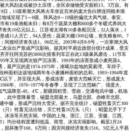
根被大风刮走或被沙土压埋，全区农做物受灾面积13。3万亩。有
月9日，11级寒潮大风将火车坐近百米的庞大告白牌连同根本墙
逛地域呈现了5～6级、阵风达8～10级的偏北大风气候。泰安、
市有19条渔船未归；有8万个蔬菜大棚和600多个冬暖式养鸡大
济丧失10亿元以上。江苏省太湖有10多条船沉没，32人落水，1
11人灭亡，94人受伤；蔬菜大棚1300公顷，丧失粮食80。7
间接经济丧失达1。06亿元。2003年4月8-9号，一次寒潮大风
、工农业出产形成严沉影响。据其时平易近政部分统计成果，受灾
木齐开往阿克苏的5806次搭客列车正在此13级暴风袭击，11节车
1995年又呈现两次较严沉冻害。1993年的冻害形成小麦死苗4。
一遇，最严沉的是1974-1975年，准噶尔盆地的莫索湾、车排子、
种面积达该地域两年冬小麦播种面积的总和。1993~1994年度
6℃以下，并呈现大风，形成冻害，麦苗大范畴灭亡，形成庞大
~1966年、1976~1977年冬春季，呈现了三次范畴广、强度大、
气温降至-40。4℃，新疆因积雪、雪崩，交通电讯中缀，机场
（雪），此中普降暴雪，锡盟北部最大，乌盟北部、赤峰市北部、
封，交通中缀，形成严沉特大雪灾。据不完全统计，锡盟牲畜灭亡300
万头（只）牲畜无法出牧，灭亡牲畜10万头（只）；昭盟北手下了
雨雪、冰冻等天然灾祸。中国的上海、浙江、江苏、安徽、江西、
）均分歧程度遭到低温、雨雪、冰冻灾祸影响。截至2月24
间，损坏衡宇168。6万间；因灾间接经济丧失1516。5亿元人平易