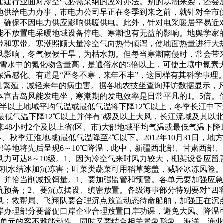
建建行业面对冷空气必需采纳的应对办法。别的寒潮来袭，还会
地供给电力办事，市电力公司早正在冬季到来之前，就针对全市
，确保不因电力供应影响供暖供电。此外，针对电采暖居平易近
能不放置电采暖地域设备停电。寒潮也有无益的影响。地舆学家
带和寒带。寒潮照顾大量冷空气向热带倾泻，使地面热量进行大
风影响，冬气候候干旱，为枯水期。但每当寒潮南侵时，常会带
于雪水中的氮化物含量高，是通俗水的5倍以上，可使土壤中氮素
保温感化。有道是“严冬不寒，来年不丰”，这同样有其科学事理
其繁殖，减轻来年的病虫害。据各地农技坐查询拜访数据显示，
宫古岛风能发电坐，寒潮期的发电效率是日常平凡的1。5倍。估计
半以上地域平均气温或最低气温将下降12℃以上，冬季长江中下
或最低气温下降12℃以上并伴有5级及以上大风，长江流域及其以
来48小时2个及以上省(区、市)大部地域平均气温或最低气温下
季江淮地域)最低气温降至4℃以下。2012年10月31日，地方景
地将先后呈现6～10℃降温，此中，新疆西北部、甘肃西部、西
风力可达8～10级。1、因为冷空气来时风力较大，棚架设备应
防积水结冰加沉冻害；叶菜类蔬菜可用稻草笼盖，减轻冰冻风险
，并恰当削减投饵量。1、要加强监管和预警。各单元要加强应
预备；2、要沉点摆设、缜密放置。各级海事部分特别要对“四
风；救帮局、飞翔队要合理沉点放置动态待命船舶，加强正在沉
岸办理部分要督促口岸企业合理放置口岸功课，避免大风、降温
单元的客不雅能动性，同时又要结合相关景象形象、海洋、渔业部