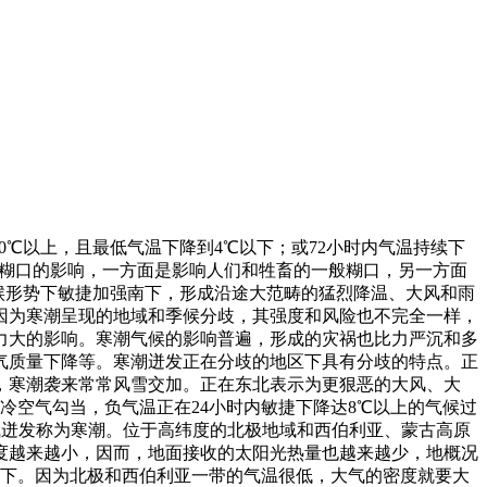
℃以上，且最低气温下降到4℃以下；或72小时内气温持续下
产糊口的影响，一方面是影响人们和牲畜的一般糊口，另一方面
气候形势下敏捷加强南下，形成沿途大范畴的猛烈降温、大风和雨
因为寒潮呈现的地域和季候分歧，其强度和风险也不完全一样，
力大的影响。寒潮气候的影响普遍，形成的灾祸也比力严沉和多
气质量下降等。寒潮迸发正在分歧的地区下具有分歧的特点。正
，寒潮袭来常常风雪交加。正在东北表示为更狠恶的大风、大
冷空气勾当，负气温正在24小时内敏捷下降达8℃以上的气候过
空气迸发称为寒潮。位于高纬度的北极地域和西伯利亚、蒙古高原
度越来越小，因而，地面接收的太阳光热量也越来越少，地概况
0℃以下。因为北极和西伯利亚一带的气温很低，大气的密度就要大