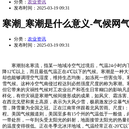
分类：
农业资讯
发布时间：
2025-03-19 09:31
寒潮_寒潮是什么意义-气候网
分类：
农业资讯
发布时间：
2025-03-19 09:31
寒潮别名寒流，指某一地域冷空气过境后，气温24小时内下降
降12℃以上，而且最低气温正在4℃以下的气候。寒潮是一种
却也能够调理空气湿度，维持生态均衡，如冻死一些害虫等。寒
雪气候。这种冷空气南侵过程达到必然强度尺度的称为寒潮。
但它带来的灾祸性气候对工农业出产和苍生日常糊口的影响凡
样化，有些灾祸是寒潮气候间接形成的成果，如风灾、霜冻害
在西北戈壁和黄土高原，表示为大风少雪，极易激发沙尘暴气
雪，降雪量为全国之冠。正在江南常伴跟着北风苦雨。尺度1：
程。美国气候频道则，美国至多有15个州的气温低于一般值，
一带处所，一年到头受太阳光的斜射，地面接管太阳光的热量
的温度变得很低。正在冬季北冰洋地域，气温经常正在-20℃以下