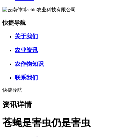
快捷导航
关于我们
农业资讯
农作物知识
联系我们
快捷导航
资讯详情
苍蝇是害虫仍是害虫