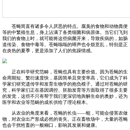
苍蝇简直有诸多令人厌恶的特点。腐臭的食物和动物粪便
等的中繁殖生息，身上沾满了各类细菌和病原体。当它们飞到
我们的食物上时，就可能将这些病菌开来，导致疾病的，如肠
道传染、食物中毒等。苍蝇嗡嗡的啼声也令烦意乱，特别是正
在炎热的夏季，更是添加了人们的焦躁情感。
正在科学研究范畴，苍蝇也具有主要价值。因为苍蝇的生
命周期短、繁衍速度快，基因简单且突变率高，它们成为了科
学家们研究遗传学和发育生物学的抱负模子。通过对苍蝇的研
究，科学家们正在基因调控、胚胎发育等方面取得了很多主要
的发觉，这些不只有帮于我们更深切地舆解生命的奥妙，还为
医学和农业等范畴的成长供给了理论根本。
从农业的角度来看，苍蝇的长虫——蛆，可能会侵害农做
物，对农业出产形成必然的丧失。正在畜牧场中，大量的苍蝇
也会干扰牲畜的一般糊口，影响其发展和健康。