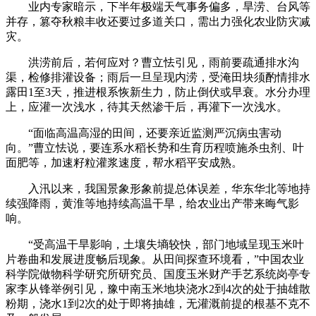
业内专家暗示，下半年极端天气事务偏多，旱涝、台风等
并存，篡夺秋粮丰收还要过多道关口，需出力强化农业防灾减
灾。
洪涝前后，若何应对？曹立怯引见，雨前要疏通排水沟
渠，检修排灌设备；雨后一旦呈现内涝，受淹田块须酌情排水
露田1至3天，推进根系恢新生力，防止倒伏或早衰。水分办理
上，应灌一次浅水，待其天然渗干后，再灌下一次浅水。
“面临高温高湿的田间，还要亲近监测严沉病虫害动
向。”曹立怯说，要连系水稻长势和生育历程喷施杀虫剂、叶
面肥等，加速籽粒灌浆速度，帮水稻平安成熟。
入汛以来，我国景象形象前提总体误差，华东华北等地持
续强降雨，黄淮等地持续高温干旱，给农业出产带来晦气影
响。
“受高温干旱影响，土壤失墒较快，部门地域呈现玉米叶
片卷曲和发展进度畅后现象。从田间探查环境看，”中国农业
科学院做物科学研究所研究员、国度玉米财产手艺系统岗亭专
家李从锋举例引见，豫中南玉米地块浇水2到4次的处于抽雄散
粉期，浇水1到2次的处于即将抽雄，无灌溉前提的根基不克不