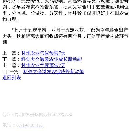
排积水，无效降低了灾祸影响。高温热害等灾祸风险，加密研
判，尽早发布灾祸预告预警，提高先辈合用手艺笼盖面和到位
率，分区域、分做物、分灾种，环环紧扣跟进抓好正在田农做
物办理。
“七月十五定旱涝，八月十五定收获。”做为全年粮食出产
大头，秋粮距离大面积收成还有两个月，正处于产量构成环节
期。
上一篇：
甘州农业气候预告7天
下一篇：
科创大会激发农业成长新动能
上一篇：
甘州农业气候预告7天
:
下一篇：
科创大会激发农业成长新动能
返回列表
Contact Information
联系方式
地址：昆明市经开区国际银座C3栋六楼
电话：
0871-67187418