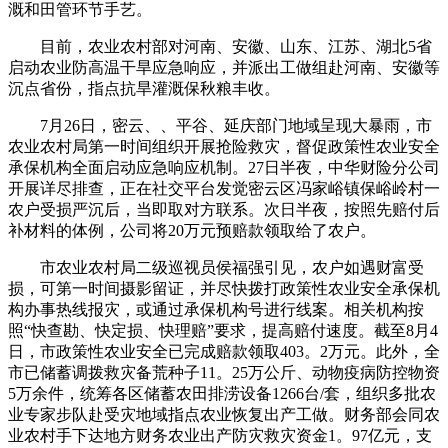
溉和田管环节手艺。
目前，农业农村部对河南、安徽、山东、江苏、湖北5省
启动农业防高温干旱应急响应，并派出工做组赴河南、安徽等
沉点省份，指点抗旱灌溉保秋粮丰收。
7月26日，密云、、平谷、延庆部门地域呈现大暴雨，市
农业农村局第一时间组织开展抢险救灾，督促政策性农业安全
承保机构全面启动应急响应机制。27日半夜，中华财险分公司
开展详尽排查，正在社交平台发觉密云区冯家峪镇保峪岭村一
农户受损严沉后，当即取对方联系。次日半夜，按照先赔付后
补材料的体例，公司将20万元预赔款领取给了农户。
市农业农村局二级巡视员侯福强引见，农户如遇财富受
损，可第一时间摄影留证，并尽快拨打政策性农业安全承保机
构办事热线报灾，或通过承保机构号进行线案。相关机构按
照“快查勘、快定损、快理赔”要求，提高赔付速度。截至8月4
日，市政策性农业安全已完成赔款领取403。2万元。此外，全
市已储蓄调拨救灾备荒种子11。25万公斤、动物疫病防控物资
5万余件，统筹各区储蓄农田排涝设备1266台/套，组织多批农
业专家步队赴受灾地域指点农业恢复出产工做。财务部会同农
业农村手下达地方财务农业出产防灾救灾资金1。97亿元，支