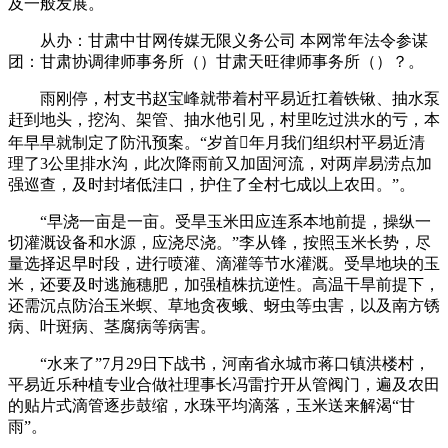
及一般发展。
从办：甘肃中甘网传媒无限义务公司 本网常年法令参谋
团：甘肃协调律师事务所（）甘肃天旺律师事务所（）？。
雨刚停，村支书赵宝峰就带着村平易近扛着铁锹、抽水泵
赶到地头，挖沟、架管、抽水他引见，村里吃过洪水的亏，本
年早早就制定了防汛预案。“岁首年月我们组织村平易近清
理了3公里排水沟，此次降雨前又加固河流，对两岸易涝点加
强巡查，及时封堵低洼口，护住了全村七成以上农田。”。
“早浇一亩是一亩。受旱玉米田应连系本地前提，操纵一
切灌溉设备和水源，应浇尽浇。”李从锋，按照玉米长势，尽
量选择迟早时段，进行喷灌、滴灌等节水灌溉。受旱地块的玉
米，还要及时逃施穗肥，加强植株抗逆性。高温干旱前提下，
还需沉点防治玉米螟、草地贪夜蛾、蚜虫等虫害，以及南方锈
病、叶斑病、茎腐病等病害。
“水来了”7月29日下战书，河南省永城市蒋口镇洪楼村，
平易近乐种植专业合做社理事长冯雷拧开从管阀门，遍及农田
的贴片式滴管逐步鼓缩，水珠平均滴落，玉米送来解渴“甘
雨”。