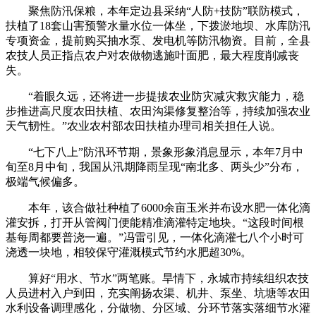
聚焦防汛保粮，本年定边县采纳“人防+技防”联防模式，
扶植了18套山害预警水量水位一体坐，下拨淤地坝、水库防汛
专项资金，提前购买抽水泵、发电机等防汛物资。目前，全县
农技人员正指点农户对农做物逃施叶面肥，最大程度削减丧
失。
“着眼久远，还将进一步提拔农业防灾减灾救灾能力，稳
步推进高尺度农田扶植、农田沟渠修复整治等，持续加强农业
天气韧性。”农业农村部农田扶植办理司相关担任人说。
“七下八上”防汛环节期，景象形象消息显示，本年7月中
旬至8月中旬，我国从汛期降雨呈现“南北多、两头少”分布，
极端气候偏多。
本年，该合做社种植了6000余亩玉米并布设水肥一体化滴
灌安拆，打开从管阀门便能精准滴灌特定地块。“这段时间根
基每周都要普浇一遍。”冯雷引见，一体化滴灌七八个小时可
浇透一块地，相较保守灌溉模式节约水肥超30%。
算好“用水、节水”两笔账。旱情下，永城市持续组织农技
人员进村入户到田，充实阐扬农渠、机井、泵坐、坑塘等农田
水利设备调理感化，分做物、分区域、分环节落实落细节水灌