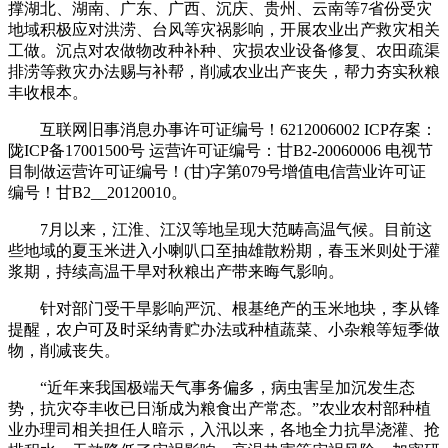
撑湖北、湖南、广东、广西、沉庆、贵州、云南等7省份受灾
地域积极应对洪涝、台风等灾祸影响，开展农业出产救灾相关
工做。沉点对农做物改种补种、灾损农业设备修复、农田疏渠
排涝等救灾办法赐与补帮，削减农业出产丧失，帮力夯实秋粮
丰收根本。
互联网旧事消息办事许可证编号！6212006002 ICP存案：
陇ICP备17001500号 运营许可证编号：甘B2-20060006 电视节
目制做运营许可证编号！(甘)字第079号增值电信营业许可证
编号！甘B2__20120010。
7月以来，江淮、江汉等地呈现大范畴高温气候。目前这
些地域的夏玉米进入小喇叭口至抽雄散粉期，春玉米则处于灌
浆期，持续高温干旱对秋粮出产带来晦气影响。
针对部门受干旱影响严沉、根基绝产的玉米地块，李从锋
提醒，农户可及时采纳青贮办法或种植蔬菜、小杂粮等短季做
物，削减丧失。
“近年来我国极端天气事务偏多，病虫害呈加沉发生态
势，抗灾夺丰收已日渐成为粮食出产常态。”农业农村部种植
业办理司相关担任人暗示，入汛以来，各地全力抗旱浇灌、抢