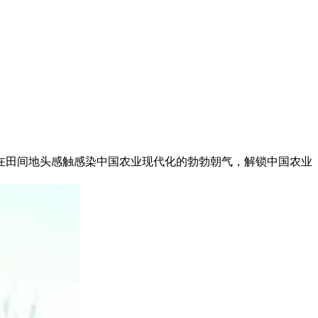
田间地头感触感染中国农业现代化的勃勃朝气，解锁中国农业