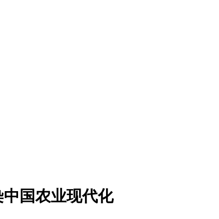
染中国农业现代化