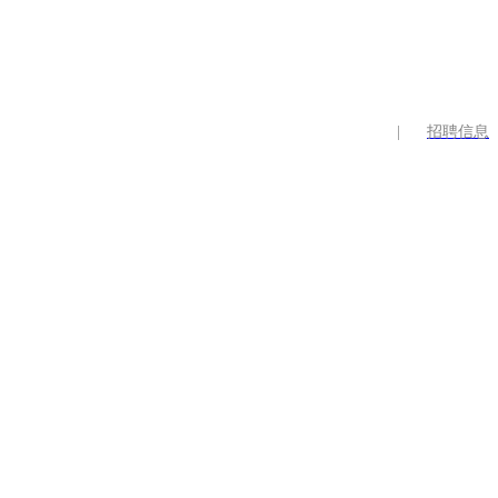
|
招聘信息