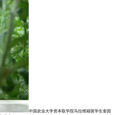
中国农业大学资本取学院马拉维籍留学生奎因