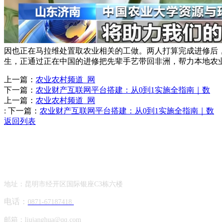
因也正在马拉维处置取农业相关的工做。两人打算完成进修后
生，正通过正在中国的进修把先辈手艺带回非洲，帮力本地农
上一篇：
农业农村频道_网
下一篇：
农业财产互联网平台搭建：从0到1实施全指南｜数
上一篇：
农业农村频道_网
:
下一篇：
农业财产互联网平台搭建：从0到1实施全指南｜数
返回列表
Contact Information
联系方式
地址：昆明市经开区国际银座C3栋六楼
电话：
0871-67187418
邮箱：
liujanghua@qq.com