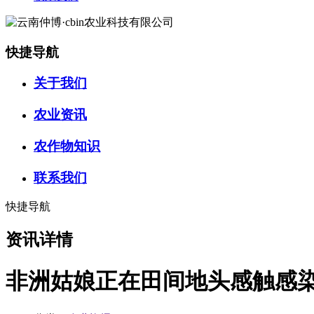
快捷导航
关于我们
农业资讯
农作物知识
联系我们
快捷导航
资讯详情
非洲姑娘正在田间地头感触感