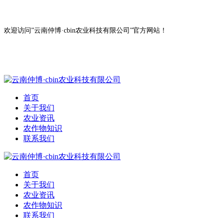
欢迎访问”云南仲博·cbin农业科技有限公司”官方网站！
首页
关于我们
农业资讯
农作物知识
联系我们
首页
关于我们
农业资讯
农作物知识
联系我们