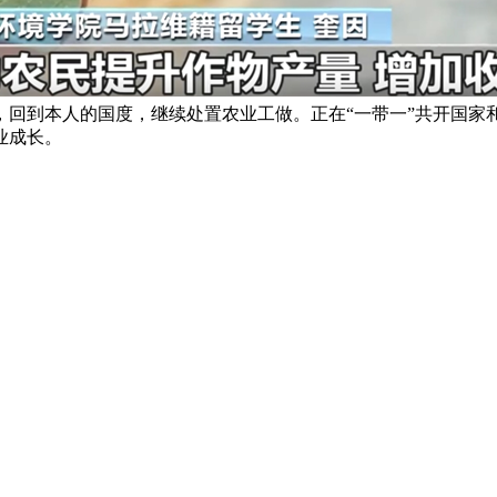
，回到本人的国度，继续处置农业工做。正在“一带一”共开国家
业成长。