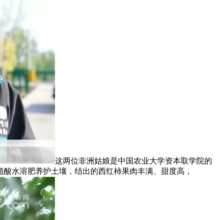
这两位非洲姑娘是中国农业大学资本取学院的
植酸水溶肥养护土壤，结出的西红柿果肉丰满、甜度高，