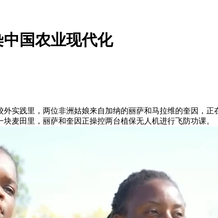
染中国农业现代化
外实践里，两位非洲姑娘来自加纳的丽萨和马拉维的奎因，正在
一块麦田里，丽萨和奎因正操控两台植保无人机进行飞防功课。