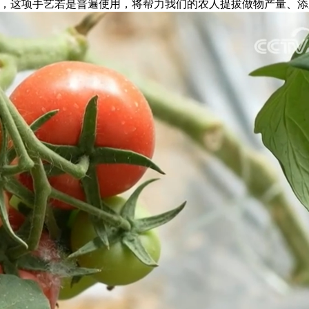
，这项手艺若是普遍使用，将帮力我们的农人提拔做物产量、添