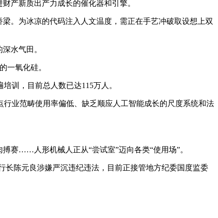
进财产新质出产力成长的催化器和引擎。
桥梁。为冰凉的代码注入人文温度，需正在手艺冲破取设想上双
的深水气田。
态的一氧化硅。
训，目前总人数已达115万人。
行业范畴使用率偏低、缺乏顺应人工智能成长的尺度系统和法
搏赛……人形机械人正从“尝试室”迈向各类“使用场”。
行长陈元良涉嫌严沉违纪违法，目前正接管地方纪委国度监委