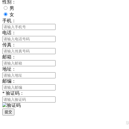
性别：
男
女
手机：
电话：
传真：
邮箱：
地址：
邮编：
*
验证码：
提交