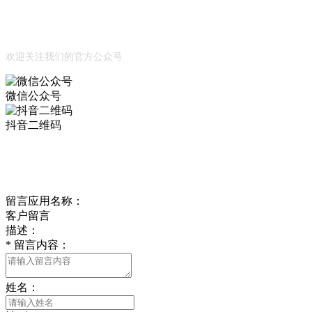
Official Account
公众号
欢迎关注我们的官方公众号
微信公众号
抖音二维码
Online Message
在线留言
留言应用名称：
客户留言
描述：
*
留言内容：
姓名：