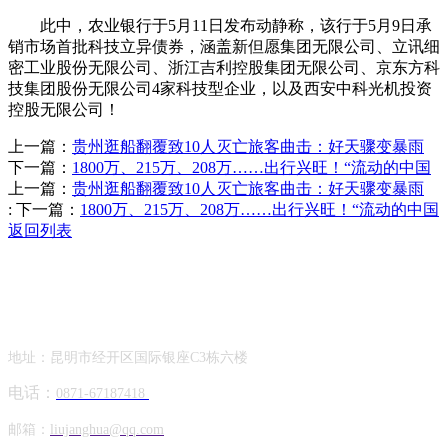
此中，农业银行于5月11日发布动静称，该行于5月9日承
销市场首批科技立异债券，涵盖新但愿集团无限公司、立讯细
密工业股份无限公司、浙江吉利控股集团无限公司、京东方科
技集团股份无限公司4家科技型企业，以及西安中科光机投资
控股无限公司！
上一篇：
贵州逛船翻覆致10人灭亡旅客曲击：好天骤变暴雨
下一篇：
1800万、215万、208万……出行兴旺！“流动的中国
上一篇：
贵州逛船翻覆致10人灭亡旅客曲击：好天骤变暴雨
:
下一篇：
1800万、215万、208万……出行兴旺！“流动的中国
返回列表
Contact Information
联系方式
地址：昆明市经开区国际银座C3栋六楼
电话：
0871-67187418
邮箱：
liujanghua@qq.com