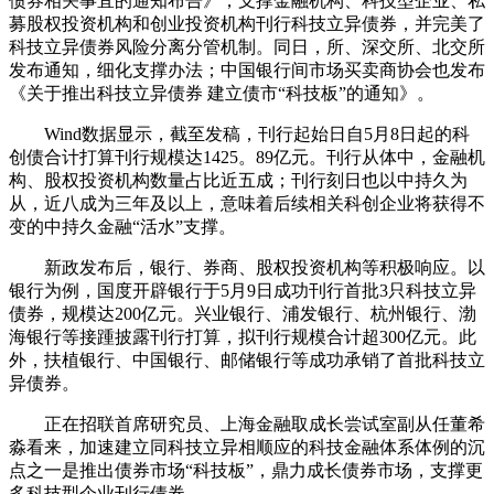
债券相关事宜的通知布告》，支撑金融机构、科技型企业、私
募股权投资机构和创业投资机构刊行科技立异债券，并完美了
科技立异债券风险分离分管机制。同日，所、深交所、北交所
发布通知，细化支撑办法；中国银行间市场买卖商协会也发布
《关于推出科技立异债券 建立债市“科技板”的通知》。
Wind数据显示，截至发稿，刊行起始日自5月8日起的科
创债合计打算刊行规模达1425。89亿元。刊行从体中，金融机
构、股权投资机构数量占比近五成；刊行刻日也以中持久为
从，近八成为三年及以上，意味着后续相关科创企业将获得不
变的中持久金融“活水”支撑。
新政发布后，银行、券商、股权投资机构等积极响应。以
银行为例，国度开辟银行于5月9日成功刊行首批3只科技立异
债券，规模达200亿元。兴业银行、浦发银行、杭州银行、渤
海银行等接踵披露刊行打算，拟刊行规模合计超300亿元。此
外，扶植银行、中国银行、邮储银行等成功承销了首批科技立
异债券。
正在招联首席研究员、上海金融取成长尝试室副从任董希
淼看来，加速建立同科技立异相顺应的科技金融体系体例的沉
点之一是推出债券市场“科技板”，鼎力成长债券市场，支撑更
多科技型企业刊行债券。