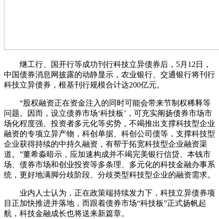
继工行、国开行等成功刊行科技立异债券后，5月12日，
中国债券消息网披露的动静显示，农业银行、交通银行将刊行
科技立异债券，根基刊行规模合计达200亿元。
“股权融资正在资金注入的同时可能会带来节制权稀释等
问题。因而，设立债券市场‘科技板’，可充实阐扬债券市场市
场化程度强、投资者多元化等劣势，不竭推出支撑科技型企业
融资的专项立异产物，科创单据、科创公司债等，支撑科技型
企业获得持续的中持久融资，有帮于拓宽科技型企业融资渠
道。”董希淼暗示，应加速构成并不竭完美银行信贷、本钱市
场、债券市场和创业投资等多条理、多元化的科技金融办事系
统，更好地满脚分歧阶段、分歧类型科技型企业的融资需求。
业内人士认为，正在政策端持续发力下，科技立异债券项
目正加快推进并落地，而跟着债券市场“科技板”正式扬帆起
航，科技金融成长也将送来新篇章。