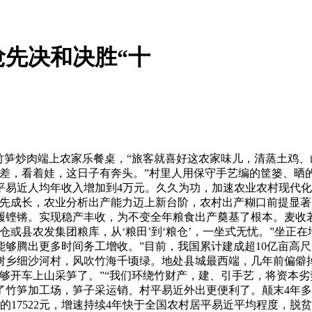
先决和决胜“十
笋炒肉端上农家乐餐桌，“旅客就喜好这农家味儿，清蒸土鸡、
差，看着娃，这日子有奔头。”村里人用保守手艺编的筐篓、晒的
平易近人均年收入增加到4万元。久久为功，加速农业农村现代
优先成长，农业分析出产能力迈上新台阶，农村出产糊口前提显
铿锵。实现稳产丰收，为不变全年粮食出产奠基了根本。麦收若
或县农发集团粮库，从‘粮田’到‘粮仓’，一坐式无忧。”坐正在
够腾出更多时间务工增收。”目前，我国累计建成超10亿亩高尺
树乡细沙河村，风吹竹海千顷绿。地处县城最西端，几年前偏僻掉
够开车上山采笋了。”“我们环绕竹财产，建、引手艺，将资本劣势
了竹笋加工场，笋子采运销、村平易近外出更便利了。颠末4年
024年的17522元，增速持续4年快于全国农村居平易近平均程