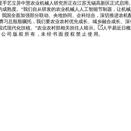
度手艺立异中慧农业机械人研究所正在江苏无锡高新区正式启用
的成熟度。“我们自从研发的农业机械人人工智能节制器，让机
来，我国全面加强部分联动、央地协同、企科结合，深切推进农
膺习总殷殷嘱托，我们要农业农村优先成长、城乡融合成长、深化
国式现代化扶植。”农业农村部相关担任人暗示。
人平易近日概
 版 权 所 有 ，未 经 书 面 授 权 禁 止 使 用。