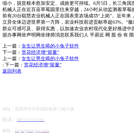
缩小，脱贫根本愈加安定、成效更可持续。6月5日，长三角国
机械人正在近百亩草莓园里往来穿越，24小时从动监测着草莓
前有20台聪慧农业机械人正在国表里农场成功“上岗”。近年
立异全体迈进世界第一方阵，农业科技前进贡献率超63%。“服
群众可感可及、获得实惠，以加速农业农村现代化更好推进中
据办事网坐声明网坐律师消息联系我们人 平易近 网 股 份 有 限 公 司
上一篇：
女生让男生㖭的小兔子软件
下一篇：
赏花经济增“留量”
上一篇：
女生让男生㖭的小兔子软件
:
下一篇：
赏花经济增“留量”
返回列表
Contact Information
联系方式
地址：昆明市经开区国际银座C3栋六楼
电话：
0871-67187418
邮箱：
liujanghua@qq.com