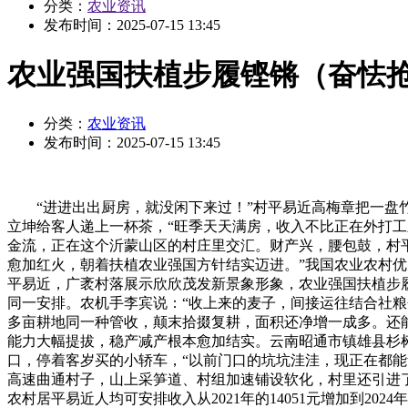
分类：
农业资讯
发布时间：
2025-07-15 13:45
农业强国扶植步履铿锵（奋怯抢
分类：
农业资讯
发布时间：
2025-07-15 13:45
“进进出出厨房，就没闲下来过！”村平易近高梅章把一盘竹
立坤给客人递上一杯茶，“旺季天天满房，收入不比正在外打工
金流，正在这个沂蒙山区的村庄里交汇。财产兴，腰包鼓，村
愈加红火，朝着扶植农业强国方针结实迈进。”我国农业农村
平易近，广袤村落展示欣欣茂发新景象形象，农业强国扶植步履
同一安排。农机手李宾说：“收上来的麦子，间接运往结合社粮仓
多亩耕地同一种管收，颠末拾掇复耕，面积还净增一成多。还能
能力大幅提拔，稳产减产根本愈加结实。云南昭通市镇雄县杉
口，停着客岁买的小轿车，“以前门口的坑坑洼洼，现正在都能
高速曲通村子，山上采笋道、村组加速铺设软化，村里还引进
农村居平易近人均可安排收入从2021年的14051元增加到2