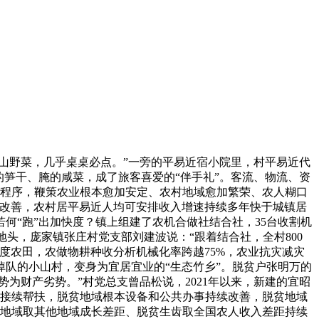
山野菜，几乎桌桌必点。”一旁的平易近宿小院里，村平易近代
笋干、腌的咸菜，成了旅客喜爱的“伴手礼”。客流、物流、资
化程序，鞭策农业根本愈加安定、农村地域愈加繁荣、农人糊口
著改善，农村居平易近人均可安排收入增速持续多年快于城镇居
何“跑”出加快度？镇上组建了农机合做社结合社，35台收割机
地头，庞家镇张庄村党支部刘建波说：“跟着结合社，全村800
度农田，农做物耕种收分析机械化率跨越75%，农业抗灾减灾
队的小山村，变身为宜居宜业的“生态竹乡”。脱贫户张明万的
为财产劣势。”村党总支曾品松说，2021年以来，新建的宜昭
多接续帮扶，脱贫地域根本设备和公共办事持续改善，脱贫地域
度，脱贫地域取其他地域成长差距、脱贫生齿取全国农人收入差距持续