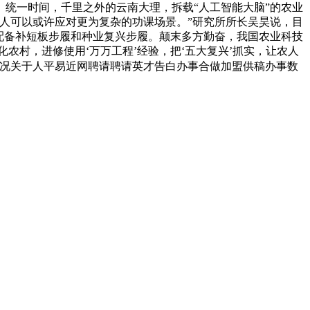
。统一时间，千里之外的云南大理，拆载“人工智能大脑”的农业
械人可以或许应对更为复杂的功课场景。”研究所所长吴昊说，目
机配备补短板步履和种业复兴步履。颠末多方勤奋，我国农业科技
农村，进修使用‘万万工程’经验，把‘五大复兴’抓实，让农人
况关于人平易近网聘请聘请英才告白办事合做加盟供稿办事数