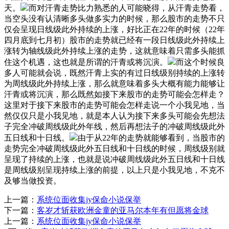
天。
而对汗青走势比力熟悉的人可能晓得，从汗青走势看，
当空头没有认清晰多头做多实力的时候，那么股市的走势不只
仅会呈现日线级此外持续的上涨，好比正在22年的时候（22年
四月底到七月初）股市的走势就已经有一段日线级此外持续上
涨转为轴线级此外持续上涨的走势，这就意味着只需多头能抓
住这个机遇，这也就是所谓的汗青或将沉演。
而这个时候良
多人可能就会说，既然汗青上实的有过日线级别持续的上涨转
为周线级此外持续上涨，那么就意味着多头大概有能力能够让
汗青或将沉演，那么既然如接下来股市的走势可能会怎样走？
这里对于接下来股市的走势可能会怎样走说一个小我见地，当
然仅仅只是小我见地，就是本人认为接下来多头可能会先想法
子完全冲破周线级此外年线，然后再想法子的冲破周线级此外
五日线和十日线。
由于从22年的走势就能够看到，当股市的
走势完全冲破周线级此外五日线和十日线的时候，周线级别就
呈现了持续的上涨，也就是说冲破周线级此外五日线和十日线
是周线级别呈现持续上涨的前提，以上只是小我见地，不克不
及够当做投资。
上一篇：
系统位面收集jy保命小说保举
下一篇：
客岁才斩获欧洲金童的亚马尔本年有但愿将金球
上一篇：
系统位面收集jy保命小说保举