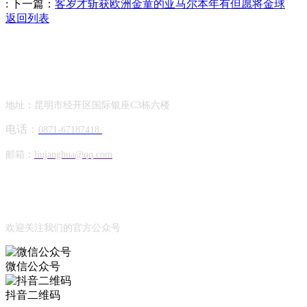
:
下一篇：
客岁才斩获欧洲金童的亚马尔本年有但愿将金球
返回列表
Contact Information
联系方式
地址：昆明市经开区国际银座C3栋六楼
电话：
0871-67187418
邮箱：
liujanghua@qq.com
Official Account
公众号
欢迎关注我们的官方公众号
微信公众号
抖音二维码