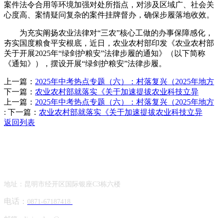
案件法令合用等环境加强对处所指点，对涉及区域广、社会关
心度高、案情疑问复杂的案件挂牌督办，确保步履落地收效。
为充实阐扬农业法律对“三农”核心工做的办事保障感化，
夯实国度粮食平安根底，近日，农业农村部印发《农业农村部
关于开展2025年“绿剑护粮安”法律步履的通知》（以下简称
《通知》），摆设开展“绿剑护粮安”法律步履。
上一篇：
2025年中考热点专题（六）：村落复兴（2025年地方
下一篇：
农业农村部就落实《关于加速提拔农业科技立异
上一篇：
2025年中考热点专题（六）：村落复兴（2025年地方
:
下一篇：
农业农村部就落实《关于加速提拔农业科技立异
返回列表
Contact Information
联系方式
地址：昆明市经开区国际银座C3栋六楼
电话：
0871-67187418