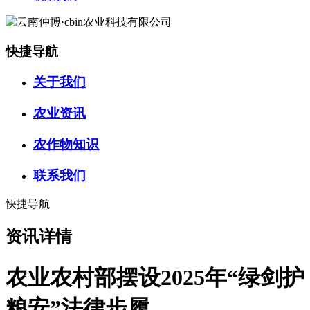
快捷导航
关于我们
农业资讯
农作物知识
联系我们
快捷导航
资讯详情
农业农村部摆设2025年“绿剑护
粮安”法律步履