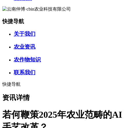
快捷导航
关于我们
农业资讯
农作物知识
联系我们
快捷导航
资讯详情
若何鞭策2025年农业范畴的AI
手艺改革？