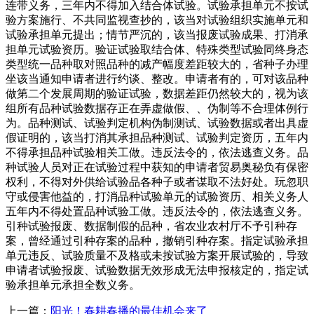
连带义务，三年内不得加入结合体试验。试验承担单元不按试
验方案施行、不共同监视查抄的，该当对试验组织实施单元和
试验承担单元提出；情节严沉的，该当报废试验成果、打消承
担单元试验资历。验证试验取结合体、特殊类型试验同终身态
类型统一品种取对照品种的减产幅度差距较大的，省种子办理
坐该当通知申请者进行约谈、整改。申请者有的，可对该品种
做第二个发展周期的验证试验，数据差距仍然较大的，视为该
组所有品种试验数据存正在弄虚做假、、伪制等不合理体例行
为。品种测试、试验判定机构伪制测试、试验数据或者出具虚
假证明的，该当打消其承担品种测试、试验判定资历，五年内
不得承担品种试验相关工做。违反法令的，依法逃查义务。品
种试验人员对正在试验过程中获知的申请者贸易奥秘负有保密
权利，不得对外供给试验品各种子或者谋取不法好处。玩忽职
守或侵害他益的，打消品种试验单元的试验资历、相关义务人
五年内不得处置品种试验工做。违反法令的，依法逃查义务。
引种试验报废、数据制假的品种，省农业农村厅不予引种存
案，曾经通过引种存案的品种，撤销引种存案。指定试验承担
单元违反、试验质量不及格或未按试验方案开展试验的，导致
申请者试验报废、试验数据无效形成无法申报核定的，指定试
验承担单元承担全数义务。
上一篇：
阳光！春耕春播的最佳机会来了