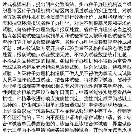
片或视频材料，提出明白处置看法。州市种子办理机构该当组
织县市区种子办理机构对辖区内各渠道试验的实正在性、对试
验方案实施环境和试验质量等进行分析评价，及时将现场评价
表和抽查环境报送省种子办理坐。对达不到根基尺度和要求的
试验点向省种子办理坐提出报废处置。省种子办理坐该当监视
指点各渠道试验组织实施单元和试验掌管人按照年度试验监视
查抄打算开展试验监视抽查。省种子办理坐应将监视查抄成果
汇总，对未按试验方案开展或试验质量不及格的试验点做报废
处置，报废试验点试验数据无效、不纳入试验数据统计汇总，
不得做为品种核定的根据。各级种子办理机构不得做为掌管单
元或试验承担单元承担绿色通道试验、结合体试验、特殊类型
试验，各级种子办理机构退职工做人员不得做为掌管人或试验
人员承担绿色通道试验、结合体试验、特殊类型试验。省种子
办理坐按照现实需要组织相关专家进行抗性判定实地查抄。抗
性判定承担单元应设立每年田间日，申请者能够实地察看品种
抗性。种植季候进行响应抗病性判定。抗性判定成果为感以上
品种的，抗性判定承担单元该当通知品种申请者到现场确认。
上述景象形成严沉后果或正在品种试验过程中存正在、行贿等
不合理行为的，三年内不受理申请者的品种试验申请。答：结
合体试验单元弄虚做假的，该当终止该结合体试验；弄虚做假
单元三年内不得申请省级各渠道品种试验；其他单元该当承担