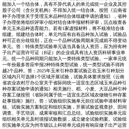
能加入一个结合体，具有不异代表人的单元或统一企业及其控
股子公司（含分支机构）不得加入统一结合体。按照《云南省
种子办理坐关于受理玉米品种结合体组建申请的通知》，省种
子办理坐将组织评审小组对结合体申报材料评审，沉点核查各
单元玉米品种选育能力。若有1家虚报材料，将不核准结合体
组建。组建结合体时，单元均应有自有品种加入试验，试验品
种可正在分歧组别，正在一个品种试验周期未完成前不得变动
单元。答：特殊类型试验单元该当具备法人资历，应为持有种
子出产运营许可证（B证）的企业或具有法人资历科研事业单
元。统一个品种同期只能加入一类特殊类型试验。一家单元统
一年份最多答应申报2种特殊类型试验，统一类型试验不得跨
越2个品种。答：2025年玉米引种存案试验正在玉米引种划分
区域内只可选择1个区域开展试验，试验具体要求按照《云南
省农业农村厅办公室关于省际间统一适宜生态区域玉米品种引
种存案试验申请的通知》相关施行。稻、小麦、大豆品种引种
存案工做按照《省际间属于统一适宜生态区域农做物引种存案
处事指南》施行。答：试验组织实施单元担任试验申请材料审
核、试验实施方案制定和组织实施，开展试验监视查抄、田间
调查、手艺培训、成果审核和汇总总结。试验组织实施单元应
组织相关单元及时填报试验数据，成立健全试验档案。试验组
织实施单元应为州市级以上科研单元或持有响应做子出产运营