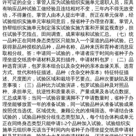
许可证的企业；掌管人应为试验组织实施单元退职人员，应具
有响应品种试验工做经验且连结相对不变，三年内不得无故变
动，不得兼任。掌管人由本人提出申请、所正在单元保举，经
试验组织实施单元审核同意后，报省种子办理坐存案。掌管人
协帮组织实施单元制定落实试验实施方案和开展监视查抄，担
任试验手艺指点、田间调查、成果审核和试验汇总。（七）统
一品种正在同终身态类型区只能加入一个渠道的品种试验。已
获得新品种授权的品种，品种名称、品种来历和育种者消息应
取相分歧。答：申请同一试验的，申请者应于时间向省种子办
理坐提交纸质申请材料及其扫描件。申请材料包罗：（二）品
种选育演讲，包罗亲本组合以及杂交种的亲本血缘关系、选育
方式、世代和特征描述。品种（含杂交种亲本）特征特征描
述、尺度图片，试验区域和栽培手艺要点。品种次要缺陷及留
意事项；（三）品种比力试验演讲，包罗试验品种及对照品
种、承担单元、抗逆性和质量表示、产量成果及各试点数据、
汇总成果等；当同一试验容量满脚不了申请数量时，省种子办
理坐能够放置一年的准备试验，同一试验品种从准备试验成果
按照优当选优、区域优先、兼顾公允的准绳筛选。申请结合体
试验的，试验品种按分歧生态类型加入，每个结合体构成单元
正在同终身态类型只能申请1-2个品种加入试验。试验组织实
施单元组织单元该当于时间内向省种子办理坐提交纸质申请材