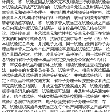
计阐发。答：试验点因故试验不克不及继续进行或继续试验会
对试验成果形成严沉影响的，试验承担单元该当及时演讲试验
掌管单元和省种子办理坐，并供给图片或视频等证明材料。试
验质量不及格和因特殊缘由终止试验的，该当由相关专家或申
请者现场签字确认。答：试验掌管人该当正在试验收成之日起
45日内完成年度试验总结演讲，提交给品种试验总结会议审
议。试验竣事后，各承试单元和抗性判定等单元必需正在实施
方案的时间内将试验总结、抗病判定演讲等各1份寄（送）给
本组试验汇总单元，并报电子文档。同一试验由云南省种子办
理坐和掌管人正在每个出产周期竣事后完成试验汇总演讲，按
照产量凹凸挨次、抗性、质量等进行品种评价。同一试验区试
总结会由省种子办理坐和品种核定委员会办公室配合组织召
开，审议各参试品种能否终止试验、继续试验或提交核定的看
法，由参会的专业委员会委员、试验掌管人、相关专家按照品
种试验成果及试验调查演讲等研究确定，并构成试验结论，制
定下年度品种试验实施方案，省种子办理坐应按照会议看法点
窜完美试验总结演讲，并成立包罗试验实施方案、试验原始数
据等相关消息的档案，试验数据可逃溯，并及时将成果通知申
请者。结合体试验、特殊类型品种试验按照同一试验施行并将
试验汇总演讲纸质材料、电子版提交省种子办理坐审查、存
案。试验组织实施单元该当正在每个出产周期竣事之日起45日