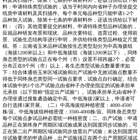
料及其扫描件。除第十七条的申请材料外，还该当供给以下材
料：申请特殊类型试验的，该当于时间内向省种子办理坐提交
纸质申请材料及其扫描件。每个单元每品种型只能申请1-2个
品种加入试验。除第十七条的申请材料外，还该当供给以下材
料：（四）其他需要提交的材料。申请特殊类型品种试验的，
应就品种研发布景和现状、品种次要特征、选育过程、使用前
景、试验生态结构等进行申明，并供给特殊类型品种核定尺度
稿。答：云南省玉米品种试验按生态类型划分为中高海拨组
（海拔1200米以上）和中低海拔组（海拔1200米以下），同终
身态类型的试验点正在每个州（市）设置不得跨越2个，必需
分布正在8个州（市）以上，各生态类型试验点数量要求如
下：结合体通俗玉米区域试验和出产试验中无效试验点数量不
得低于同终身态类型同一试验点要求，试验点自行确定。结合
体试验中的1个出产试验点由省种子办理坐指定的试验承担单
元承担（以下简称“指定出产试验”）。试验承担单元由省种子
办理坐通过搜集遴选确定中高、中低海拔2家以上，申请者可
自行选择1家开展。（二）中高海拔组种植密度：4000-4500
株/亩。中低海拔组种植密度：3500-4000株/亩。同终身态类型
每个试验点参试品种必需统一种植密度；二、出产试验：申请
品种正在第终身产周期区域试验成果达到国度同步试验的，可
正在第二出产周期区域试验同步放置出产试验；未达到国度同
步试验要求的申请品种，出产试验须正在两个出产周期区域试