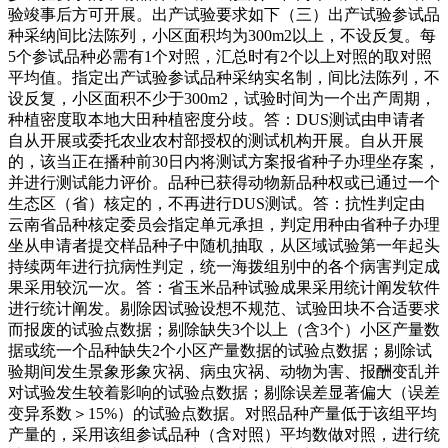
验竣事后方可开展。出产试验要求如下（三）出产试验参试品
种采纳间比法陈列，小区面积均为300m2以上，不设反复。每
5个参试品种必需有1个对照，汇总时有2个以上对照的取对照
平均值。指定出产试验参试品种采纳实名制，间比法陈列，不
设反复，小区面积不少于300m2，试验时间为一个出产周期，
种植密度取本地大田种植密度分歧。答：DUS测试由申请者
自从开展或委托农业农村部授权的测试机构开展。自从开展
的，该当正在播种前30日内将测试方案报省种子办理坐存案，
并进行测试能力评价。品种已获得动物新品种权或已通过一个
生态区（省）核定的，不再进行DUS测试。答：抗性判定由
云南省品种核定委员会指定单元承担，判定用种由省种子办理
坐从申请者提交样品种子中随机抽取，从区域试验第一年起头
持续两年进行抗病性判定，统一海拨组别中的各个病害判定成
果采用较沉一次。答：省玉米品种试验成果采用统计阐发软件
进行统计阐发。剔除因试验设想不规范、试验田块不合适要求
而报废的试验点数据；剔除缺失3个以上（含3个）小区产量数
据或统一个品种缺失2个小区产量数据的试验点数据；剔除试
验期间发生景象形象灾祸、病虫灾祸、动物为害、报酬变乱并
对试验发生较着影响的试验点数据；剔除误差显著偏大（误差
变异系数＞15%）的试验点数据。对照品种产量低于该组平均
产量的，采用该组参试品种（含对照）平均数做对照，进行统