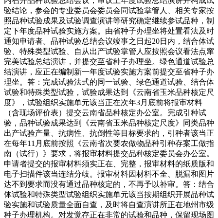
内召开品种试验总结会议，审议上年度试验总结演讲并构成试
验结论，参会的专业委员会委员会同试验掌管人、相关专家按
照品种试验成果及试验调查演讲等研究确定继续参试品种，制
定下年度品种试验实施方案。由省种子办理坐将处置看法及时
通知申请者。品种试验总结会议竣事之日起20日内，结合体试
验、特殊类型试验、自从出产试验掌管人应按照会议看法点窜
完美试验总结演讲，并提交至省种子办理坐。绿色通道试验总
结演讲，应正在编制新一年度试验实施方案前提交至省种子办
理坐。答：完成试验法式的同一试验、绿色通道试验、结合体
试验和特殊类型试验，试验成果达到《云南省玉米品种核定尺
度》，试验组织实施单元该当正在次年3月底前将报审材料
（含现场评价表）提交云南省品种核定办公室。完成引种试
验，品种试验成果达到《云南省玉米品种核定尺度》同类品种
出产试验产量、抗病性、抗倒性等目标要求的，引种者该当正
在每年11月底前按照《云南省次要农做物品种引种存案工做指
南（试行）》要求，将报审材料提交品种核定委员会办公室。
申请者提交的报审材料须实正在、完整，报审材料的纸质版和
电子扫描件该当连结分歧。报审材料因材料不全、脱漏和图片
达不到要求而没有通过品种核定的，不再予以补审。答：结合
体试验和特殊类型试验组织实施单元该当按期组织开展品种试
验实施和试验质量全面自查，及时将自查演讲所正在地州市级
种子办理机构。对发觉存正在非常的试验和品种，保留现场图