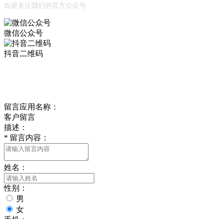
欢迎关注我们的官方公众号
微信公众号
抖音二维码
Online Message
在线留言
留言应用名称：
客户留言
描述：
*
留言内容：
姓名：
性别：
男
女