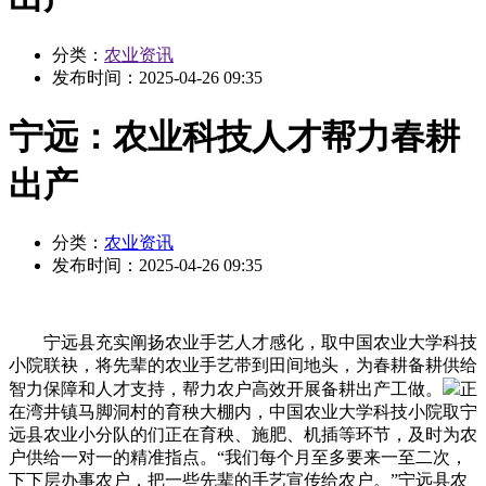
分类：
农业资讯
发布时间：
2025-04-26 09:35
宁远：农业科技人才帮力春耕
出产
分类：
农业资讯
发布时间：
2025-04-26 09:35
宁远县充实阐扬农业手艺人才感化，取中国农业大学科技
小院联袂，将先辈的农业手艺带到田间地头，为春耕备耕供给
智力保障和人才支持，帮力农户高效开展备耕出产工做。
正
在湾井镇马脚洞村的育秧大棚内，中国农业大学科技小院取宁
远县农业小分队的们正在育秧、施肥、机插等环节，及时为农
户供给一对一的精准指点。“我们每个月至多要来一至二次，
下下层办事农户，把一些先辈的手艺宣传给农户。”宁远县农