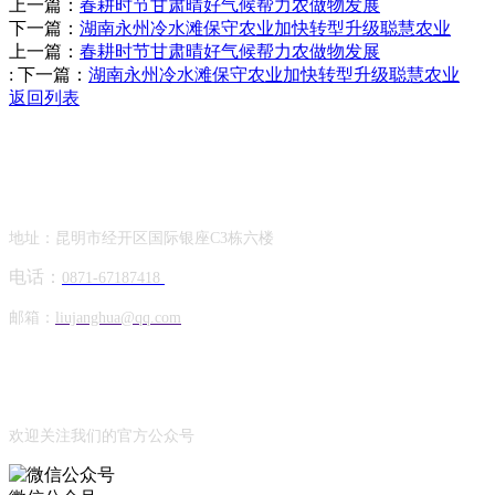
上一篇：
春耕时节甘肃晴好气候帮力农做物发展
下一篇：
湖南永州冷水滩保守农业加快转型升级聪慧农业
上一篇：
春耕时节甘肃晴好气候帮力农做物发展
:
下一篇：
湖南永州冷水滩保守农业加快转型升级聪慧农业
返回列表
Contact Information
联系方式
地址：昆明市经开区国际银座C3栋六楼
电话：
0871-67187418
邮箱：
liujanghua@qq.com
Official Account
公众号
欢迎关注我们的官方公众号