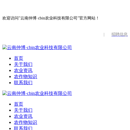
欢迎访问”云南仲博·cbin农业科技有限公司”官方网站！
|
招聘信息
首页
关于我们
农业资讯
农作物知识
联系我们
首页
关于我们
农业资讯
农作物知识
联系我们