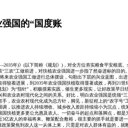
强国的“国度账
2035年)》(以下简称《规划》)，对全方位夯实粮食平安根
“三农”工做前进，对扶植农业强国进一步指了然奋进标的目的
对将来农业强国工做进行总体摆设，勾勒出下层的兴业蓝图，出
取得较着进展，到2035年农业强国扶植取得显著成效，再到21
规划》为“指针”，积极摸索实践，催生更多现实，让好政策早日
兴和农业农村现代化之间的关系。好比，明白农业强国是统领“三
抓手，农业农村现代化成为总方针，脚见，新征程上的“农字号
强调，以推进农人持续增收、城乡收入差距持续缩小为沉点，统
强国扶植更多更公允惠及农人。一切奋斗的起点和落脚点，都是
近3亿农人的幸福将来。鞭策配合敷裕，很主要的抓手就是要进
不雅政策聚焦到农人这一从体上来，只需是对农人群体有益的，就