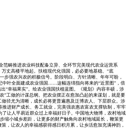
底、全范畴推进农业科技配备立异、全环节完美现代农业运营系
。万丈高楼平地起。扶植现代化强国，必必要地基稳、“底
进一步强农兴农的积极信号。阶段明白、方针清晰、年年可盼，
世纪中叶全面建成农业强国……这幅连绵指向将来的“近景图”，倍
结出“幸福果实”。绘农业强国扶植蓝图。《规划》内容丰硕，涉
农”工做的计谋总纲。把农业摆正在愈加凸起的来谋划，就是要
”工做径尤为清晰，成长必将更普遍惠及泛博农人、下层群众。涉
筹推进财产成长、务工就业，完美强农惠农富农支撑轨制，牢牢
为了让人平易近群众过上幸福好日子。中国地大物博，农村地域
一步缩小城乡差距，让更多的财产触角向农村地域延长，鞭策更
鞭策，让农人的幸福感获得感日积月累，让乡活愈加充满神韵，