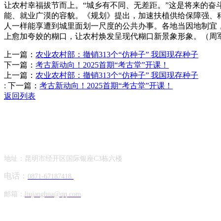
让农村幸福拔节而上。“城乡有不同、无差距。”这是将来的奋
能、就业广漠的容貌。《规划》提出，加速扶植供给保障强、
人一样能享遭到城里面划一尺度的公共办事。各地当因地制宜
上愈加夸姣的糊口，让农村焕发呈现代糊口新景象形象。（周
上一篇：
农业农村部：撤销313个“仿种子” 我国现存种子
下一篇：
考古新动向！2025首期“考古堂”开课！
上一篇：
农业农村部：撤销313个“仿种子” 我国现存种子
:
下一篇：
考古新动向！2025首期“考古堂”开课！
返回列表
Contact Information
联系方式
地址：昆明市经开区国际银座C3栋六楼
电话：
0871-67187418
邮箱：
liujanghua@qq.com
Official Account