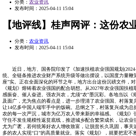
分类：
农业资讯
发布时间：
2025-04-11 15:04
【地评线】桂声网评：这份农业
分类：
农业资讯
发布时间：
2025-04-11 15:04
近日，地方、国务院印发了《加速扶植农业强国规划(2024—
统、全链条推进农业财产系统升级等做出摆设，以国度力量鞭策
座”实。正在全面深化的环节之年，地方出台这份沉磅文件，
《规划》熔铸着农业强国的配合胡想。从2027年农业强国扶植
感振奋、催人奋进。强农兴农，尤须“农”墨沉彩。各地当以《
及面广，尤为焦点的看点是，进一步理清了农业强国、村落复
让14亿多中国人端牢手中的饭碗。总纲之下，村落复兴成为总
农的每一次严沉，城市为亿万农人带来新的幸福感。《规划》
守住不发生规模性返贫底线，推进城乡配合繁荣成长，让农业
尤为广袤，若何统筹好农人增收致富，让脱贫长久巩固，事关
多的农人实现“口”的高质量就业。落实《规划》，就要把宏